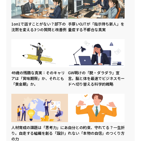
1on1で話すことがない？部下の
手厚いOJTが「指示待ち新人」を
沈黙を変える3つの質問と改善例
量産する不都合な真実
49歳の残酷な真実：そのキャリ
GW明けの「脱・ダラダラ」宣
アは「賞味期限」か、それとも
言。脳と体を最速でビジネスモー
「黄金期」か。
ドへ切り替える科学的戦略
人材育成の課題は「思考力」にあ
自分との約束、守れてる？一生折
り。自走する組織を創る「設計」
れない「本物の自信」のつくり方
の力