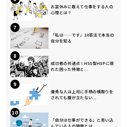
お盆休みに敢えて仕事をする人の
心理とは？
7
「私は……です」20答法で本当の
自分を知る
8
成功者の共通点！HSS型HSPに隠
れた困った特徴と...
9
優秀な人は上司に手柄の横取りを
されても腹が立たない...
10
「自分は仕事ができる」と思い込
んでいる人の特徴とは...