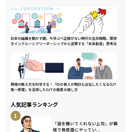
日本の組織を動かす鍵。今学ぶべ
正解がない時代の生存戦略。理想
きインクルーシブリーダーシップ
から逆算する「未来創造」思考法
現場の教え方を科学する！「IDの
新人が明日も出社したくなるOJT
第一原理」を活用したOJTの極意
の接し方
人気記事ランキング
1
「話を聞いてくれない上司」が職
場で無意識にやってい...