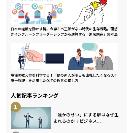
日本の組織を動かす鍵。今学ぶべ
正解がない時代の生存戦略。理想
きインクルーシブリーダーシップ
から逆算する「未来創造」思考法
現場の教え方を科学する！「IDの
新人が明日も出社したくなるOJT
第一原理」を活用したOJTの極意
の接し方
人気記事ランキング
1
「誰かのせい」にする癖はなぜ生
まれるのか？ビジネス...