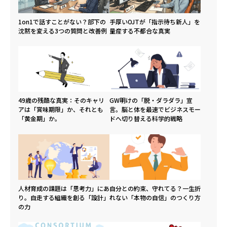
1on1で話すことがない？部下の
手厚いOJTが「指示待ち新人」を
沈黙を変える3つの質問と改善例
量産する不都合な真実
49歳の残酷な真実：そのキャリ
GW明けの「脱・ダラダラ」宣
アは「賞味期限」か、それとも
言。脳と体を最速でビジネスモー
「黄金期」か。
ドへ切り替える科学的戦略
人材育成の課題は「思考力」にあ
自分との約束、守れてる？一生折
り。自走する組織を創る「設計」
れない「本物の自信」のつくり方
の力