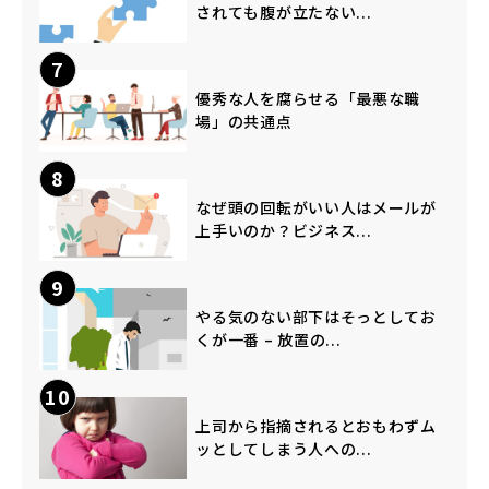
されても腹が立たない...
7
優秀な人を腐らせる「最悪な職
場」の共通点
8
なぜ頭の回転がいい人はメールが
上手いのか？ビジネス...
9
やる気のない部下はそっとしてお
くが一番 – 放置の...
10
上司から指摘されるとおもわずム
ッとしてしまう人への...