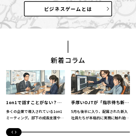
ビジネスゲームとは
新着コラム
1on1で話すことがない？部
手厚いOJTが「指示待ち新
下の沈黙を変える3つの質問
人」を量産する不都合な真実
多くの企業で導入されている1on1
5月も後半に入り、配属された新入
と改善例
ミーティング。部下の成長支援やエ
社員たちが本格的に実務に触れ始め
ンゲージメント向上を目的に、定期
ている時期です。人事担当者や現場
的に時間を設けている職場も多いの
のマネージャーの皆さん、職場の