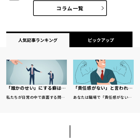
ではないでしょうか。 しかし、現
OJTの様子はいかがでしょうか。
コラム一覧
場のマネージャーや人事担当者の
「ウチの先輩社員は本当に面倒見が
方々から、次のような切実な本 […]
良い。新人に手取り足取り熱心 […]
人気記事ランキング
ピックアップ
「誰かのせい」にする癖はな
「責任感がない」と言われる
ぜ生まれるのか？ビジネスパ
人の共通点とは？ビジネスパ
私たちが日常の中で直面する問題
あなたは職場で「責任感がない」
ーソンが知っておくべき心理
ーソンが知っておくべき特徴
や失敗の際、「あの人のせいだ」
と指摘されたことがありますか？
のメカニズム
と対策
「環境が悪い」といったように、
また、周りの同僚や部下にそのよ
すぐに他者や外的要因...
うな印象を抱いたこと...