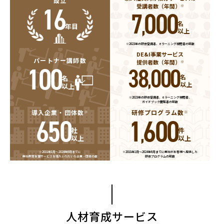
設立
16
受講者数（年間）
※
7
000
,
名
年目
以上
※
2023年の研修受講者、eラーニング視聴者の総数
DE&I事業サービス
パートナー講師数
提供者数（年間）
※
100
38
000
,
名
名
以上
以上
※
2023年の研修受講者、eラーニング視聴者、
ガイドブック閲覧者の総数
導入企業・団体数
研修プログラム数
※
※
650
1
600
,
社
件
以上
以上
※
2018年1月～2024年6月までに
※
2018年1月～2024年6月までに弊社がお客様へ提供した
弊社教育支援サービスを導入いただいた企業・団体の数
研修プログラムの総数
人材育成サービス