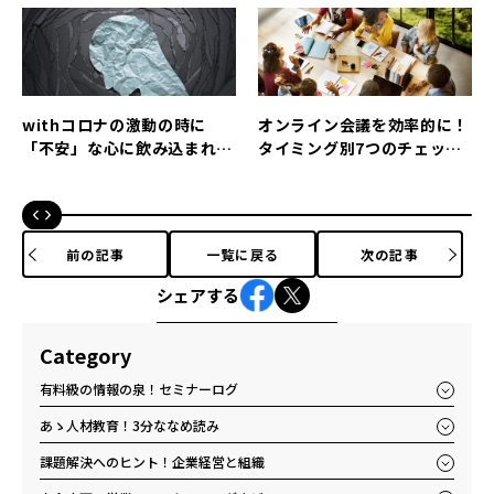
withコロナの激動の時に
オンライン会議を効率的に！
「不安」な心に飲み込まれな
タイミング別7つのチェック
いようにするコツ
リスト
前の記事
一覧に戻る
次の記事
シェアする
Category
有料級の情報の泉！セミナーログ
あゝ人材教育！3分ななめ読み
課題解決へのヒント！企業経営と組織