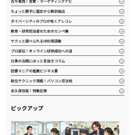
古今東西！営業・マーケティングナビ
ちょっと勝手に歴史から教訓抽出
ダイバーシティのプロが呟くアレコレ
教育・研修担当者のためのカンペ集
サクッと調べられるHRD用語集
プロ直伝！オンライン研修成功への道
仕事の合間にほっと息抜きコラム
読書マニアの推薦ビジネス書
秘伝テクニック満載！パソコン忍法帖
永久保存版！特集記事
ピックアップ