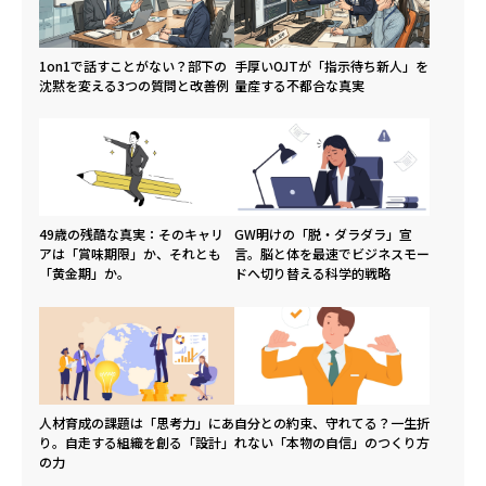
1on1で話すことがない？部下の
手厚いOJTが「指示待ち新人」を
沈黙を変える3つの質問と改善例
量産する不都合な真実
49歳の残酷な真実：そのキャリ
GW明けの「脱・ダラダラ」宣
アは「賞味期限」か、それとも
言。脳と体を最速でビジネスモー
「黄金期」か。
ドへ切り替える科学的戦略
人材育成の課題は「思考力」にあ
自分との約束、守れてる？一生折
り。自走する組織を創る「設計」
れない「本物の自信」のつくり方
の力