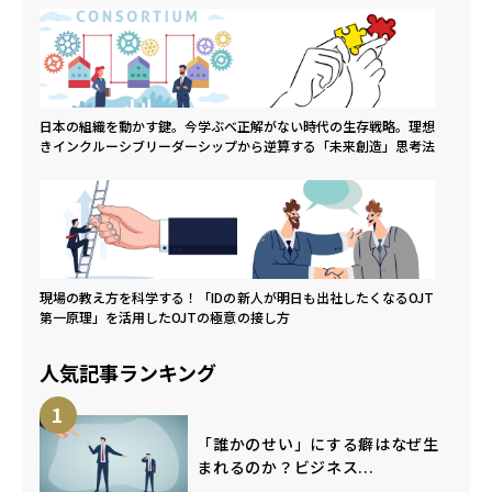
日本の組織を動かす鍵。今学ぶべ
正解がない時代の生存戦略。理想
きインクルーシブリーダーシップ
から逆算する「未来創造」思考法
現場の教え方を科学する！「IDの
新人が明日も出社したくなるOJT
第一原理」を活用したOJTの極意
の接し方
人気記事ランキング
1
「誰かのせい」にする癖はなぜ生
まれるのか？ビジネス...