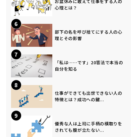
お盆休みに敢えて仕事をする人の
心理とは？
6
部下の名を呼び捨てにする人の心
理とその影響
7
「私は……です」20答法で本当の
自分を知る
8
仕事ができても出世できない人の
特徴とは？成功への鍵...
9
優秀な人は上司に手柄の横取りを
されても腹が立たない...