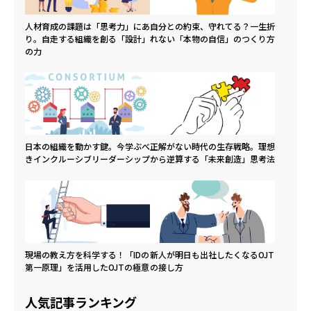
人材育成の課題は「思考力」にあ
自分との約束、守れてる？一生折
り。自走する組織を創る「設計」
れない「本物の自信」のつくり方
の力
日本の組織を動かす鍵。今学ぶべ
正解がない時代の生存戦略。理想
きインクルーシブリーダーシップ
から逆算する「未来創造」思考法
現場の教え方を科学する！「IDの
新人が明日も出社したくなるOJT
第一原理」を活用したOJTの極意
の接し方
人気記事ランキング