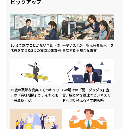
ピックアップ
1on1で話すことがない？部下の
手厚いOJTが「指示待ち新人」を
沈黙を変える3つの質問と改善例
量産する不都合な真実
49歳の残酷な真実：そのキャリ
GW明けの「脱・ダラダラ」宣
アは「賞味期限」か、それとも
言。脳と体を最速でビジネスモー
「黄金期」か。
ドへ切り替える科学的戦略