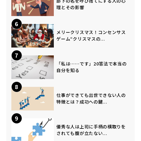
部下の名を呼び捨てにする人の心
理とその影響
6
メリークリスマス！コンセンサス
ゲーム“クリスマスの...
7
「私は……です」20答法で本当の
自分を知る
8
仕事ができても出世できない人の
特徴とは？成功への鍵...
9
優秀な人は上司に手柄の横取りを
されても腹が立たない...