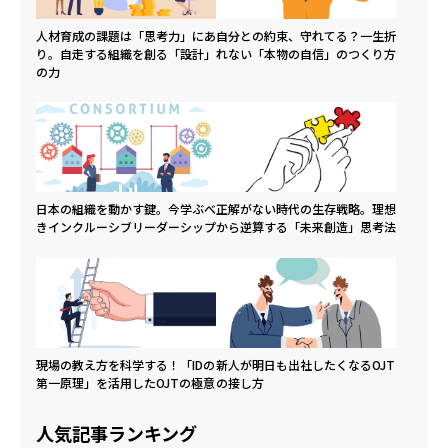
人材育成の課題は「思考力」にあ
自分との約束、守れてる？一生折
り。自走する組織を創る「設計」
れない「本物の自信」のつくり方
の力
日本の組織を動かす鍵。今学ぶべ
正解がない時代の生存戦略。理想
きインクルーシブリーダーシップ
から逆算する「未来創造」思考法
現場の教え方を科学する！「IDの
新人が明日も出社したくなるOJT
第一原理」を活用したOJTの極意
の接し方
人気記事ランキング