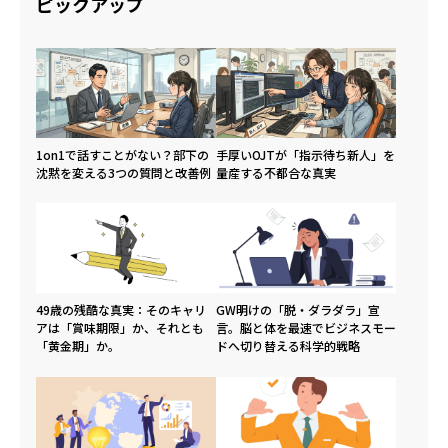
ピックアップ
1on1で話すことがない？部下の
手厚いOJTが「指示待ち新人」を
沈黙を変える3つの質問と改善例
量産する不都合な真実
49歳の残酷な真実：そのキャリ
GW明けの「脱・ダラダラ」宣
アは「賞味期限」か、それとも
言。脳と体を最速でビジネスモー
「黄金期」か。
ドへ切り替える科学的戦略