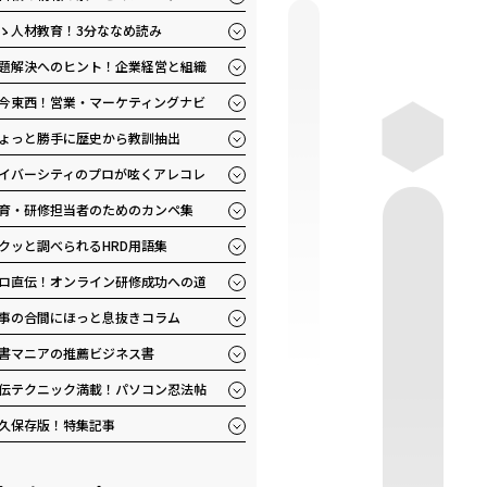
ゝ人材教育！3分ななめ読み
題解決へのヒント！企業経営と組織
今東西！営業・マーケティングナビ
ょっと勝手に歴史から教訓抽出
イバーシティのプロが呟くアレコレ
育・研修担当者のためのカンペ集
クッと調べられるHRD用語集
ロ直伝！オンライン研修成功への道
事の合間にほっと息抜きコラム
書マニアの推薦ビジネス書
伝テクニック満載！パソコン忍法帖
久保存版！特集記事