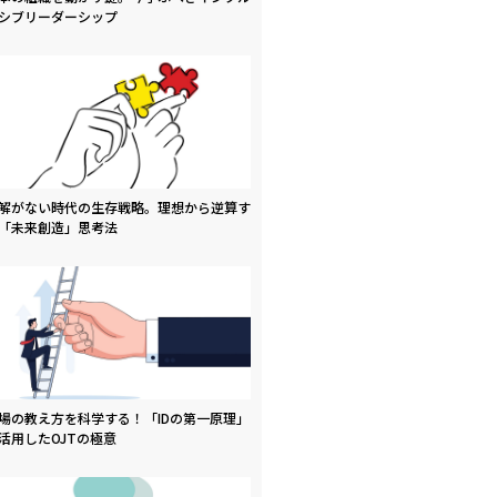
シブリーダーシップ
解がない時代の生存戦略。理想から逆算す
「未来創造」思考法
場の教え方を科学する！「IDの第一原理」
活用したOJTの極意