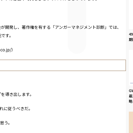
会が開発し、著作権を有する「アンガーマネジメント診断」では、
4
能です。
期
co.jp/
）
。
G
プを導き出します。
最
略
れに従うべきだ。
思う。