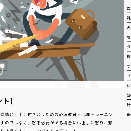
あ
課
古
ち
ダ
教
サ
プ
仕
読
ント】
秘
の感情と上手く付き合うための心理教育・心理トレーニン
永
指すのではなく、怒る必要がある場合には上手に怒り、怒
済むようなトレーニングとなっています。