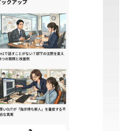
ピックアップ
on1で話すことがない？部下の沈黙を変え
3つの質問と改善例
厚いOJTが「指示待ち新人」を量産する不
合な真実