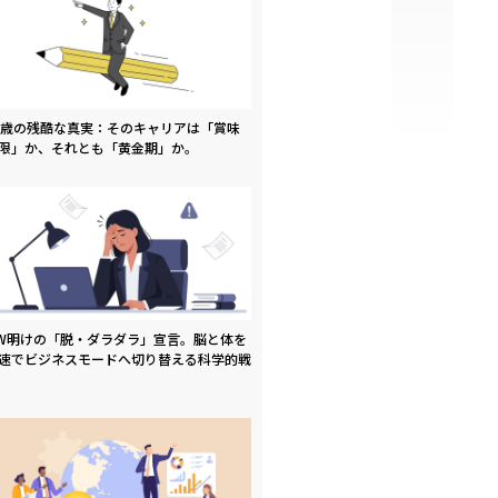
9歳の残酷な真実：そのキャリアは「賞味
限」か、それとも「黄金期」か。
W明けの「脱・ダラダラ」宣言。脳と体を
速でビジネスモードへ切り替える科学的戦