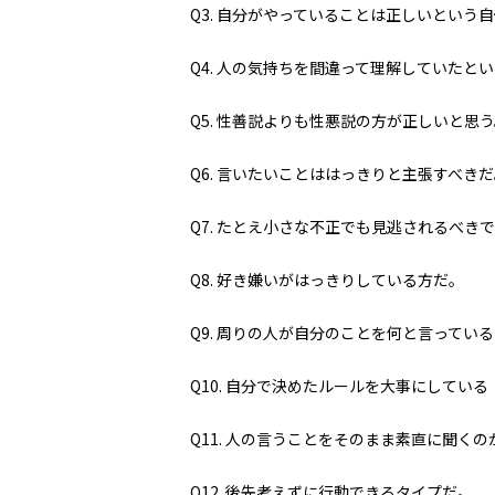
Q3.
自分がやっていることは正しいという自
Q4.
人の気持ちを間違って理解していたとい
Q5.
性善説よりも性悪説の方が正しいと思う
Q6.
言いたいことははっきりと主張すべきだ
Q7.
たとえ小さな不正でも見逃されるべきで
Q8.
好き嫌いがはっきりしている方だ。
Q9.
周りの人が自分のことを何と言っている
Q10.
自分で決めたルールを大事にしている
Q11.
人の言うことをそのまま素直に聞くの
Q12.
後先考えずに行動できるタイプだ。