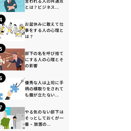
言われる人の共通点
とは？ビジネス...
4
お盆休みに敢えて仕
事をする人の心理と
は？
5
部下の名を呼び捨て
にする人の心理とそ
の影響
6
優秀な人は上司に手
柄の横取りをされて
も腹が立たない...
7
やる気のない部下は
そっとしておくが一
番 – 放置の...