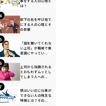
事をする人の心理と
は？
4
部下の名を呼び捨て
にする人の心理とそ
の影響
5
「話を聞いてくれな
い上司」が職場で無
意識にやってい...
6
上司から指摘される
とおもわずムッとし
てしまう人への...
7
頭はいいのに仕事が
できない人の残念な
特徴とは？その...