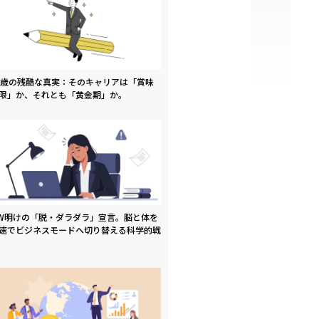
9歳の残酷な真実：そのキャリアは「賞味
限」か、それとも「黄金期」か。
W明けの「脱・ダラダラ」宣言。脳と体を
速でビジネスモードへ切り替える科学的戦