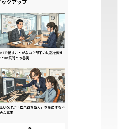
ピックアップ
on1で話すことがない？部下の沈黙を変え
3つの質問と改善例
厚いOJTが「指示待ち新人」を量産する不
合な真実