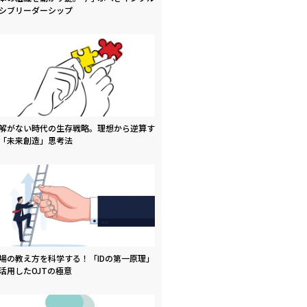
シブリーダーシップ
解がない時代の生存戦略。理想から逆算す
「未来創造」思考法
場の教え方を科学する！「IDの第一原理」
活用したOJTの極意