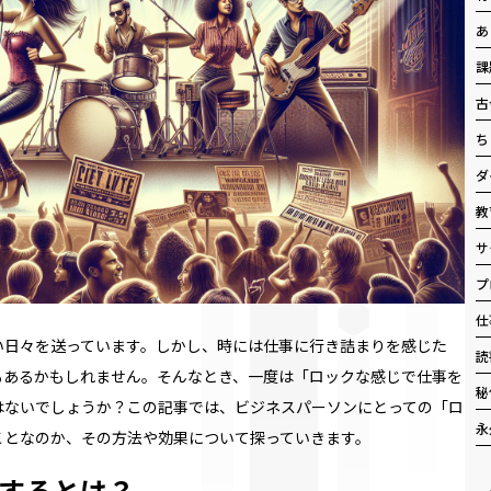
あ
課
古
ち
ダ
教
サ
プ
仕
い日々を送っています。しかし、時には仕事に行き詰まりを感じた
読
もあるかもしれません。そんなとき、一度は「ロックな感じで仕事を
秘
はないでしょうか？この記事では、ビジネスパーソンにとっての「ロ
永
ことなのか、その方法や効果について探っていきます。
するとは？