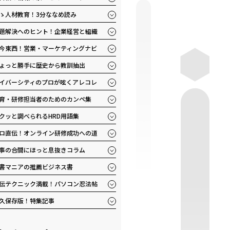
ゝ人材教育！3分ななめ読み
題解決へのヒント！企業経営と組織
今東西！営業・マーケティングナビ
ょっと勝手に歴史から教訓抽出
イバーシティのプロが呟くアレコレ
育・研修担当者のためのカンペ集
クッと調べられるHRD用語集
ロ直伝！オンライン研修成功への道
事の合間にほっと息抜きコラム
書マニアの推薦ビジネス書
伝テクニック満載！パソコン忍法帖
久保存版！特集記事