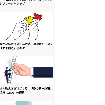
シブリーダーシップ
解がない時代の生存戦略。理想から逆算す
「未来創造」思考法
場の教え方を科学する！「IDの第一原理」
活用したOJTの極意