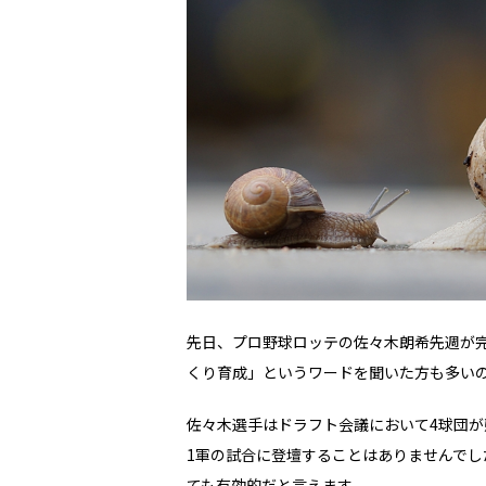
先日、プロ野球ロッテの佐々木朗希先週が
くり育成」というワードを聞いた方も多い
佐々木選手はドラフト会議において
4
球団が
1
軍の試合に登壇することはありませんでし
ても有効的だと言えます。