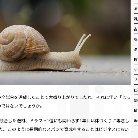
あ
課
古
ち
ダ
教
サ
プ
仕
完全試合を達成したことで大盛り上がりでしたね。それに伴い「じっ
読
のではないでしょうか。
秘
競合した逸材、ドラフト
1
位にも関わらず
1
年目は体づくりに専念し
永
た。このように長期的なスパンで育成をすることはビジネスにおい