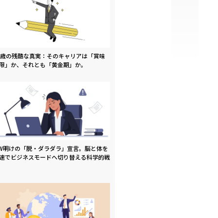
9歳の残酷な真実：そのキャリアは「賞味
限」か、それとも「黄金期」か。
W明けの「脱・ダラダラ」宣言。脳と体を
速でビジネスモードへ切り替える科学的戦