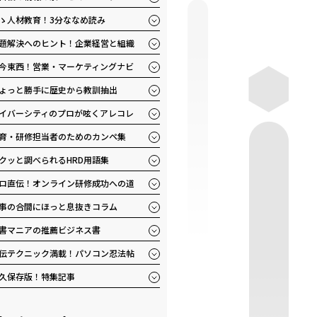
ゝ人材教育！3分ななめ読み
題解決へのヒント！企業経営と組織
今東西！営業・マーケティングナビ
ょっと勝手に歴史から教訓抽出
イバーシティのプロが呟くアレコレ
育・研修担当者のためのカンペ集
クッと調べられるHRD用語集
ロ直伝！オンライン研修成功への道
事の合間にほっと息抜きコラム
書マニアの推薦ビジネス書
伝テクニック満載！パソコン忍法帖
久保存版！特集記事