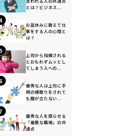
言われる人の共通点
とは？ビジネス...
4
お盆休みに敢えて仕
事をする人の心理と
は？
5
上司から指摘される
とおもわずムッとし
てしまう人への...
6
優秀な人は上司に手
柄の横取りをされて
も腹が立たない...
7
優秀な人を腐らせる
「最悪な職場」の共
通点