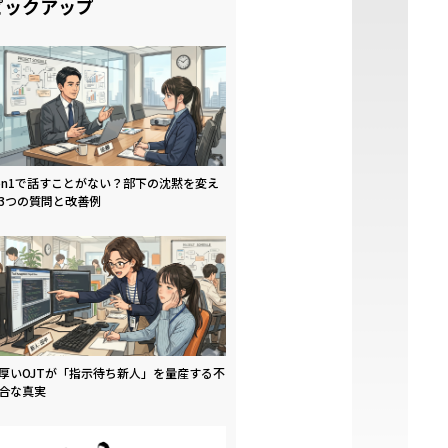
ピックアップ
on1で話すことがない？部下の沈黙を変え
3つの質問と改善例
厚いOJTが「指示待ち新人」を量産する不
合な真実