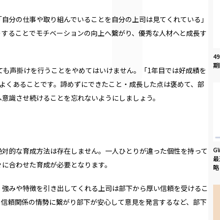
「自分の仕事や取り組んでいることを自分の上司は見てくれている」
うすることでモチベーションの向上へ繋がり、優秀な人材へと成長す
4
期
ても声掛けを行うことをやめてはいけません。「
1
年目では好成績を
よくあることです。諦めずにできたこと・成長した点は褒めて、部
へ意識させ続けることを忘れないようにしましょう。
G
絶対的な育成方法は存在しません。一人ひとりが違った個性を持って
最
々に合わせた育成が必要となります。
略
・強みや特徴を引き出してくれる上司は部下から厚い信頼を受けるこ
・信頼関係の情勢に繋がり部下が安心して意見を発言するなど、部下
。