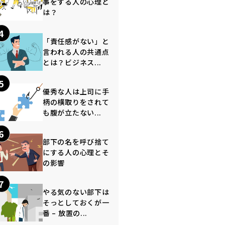
事をする人の心理と
は？
4
「責任感がない」と
言われる人の共通点
とは？ビジネス...
5
優秀な人は上司に手
柄の横取りをされて
も腹が立たない...
6
部下の名を呼び捨て
にする人の心理とそ
の影響
7
やる気のない部下は
そっとしておくが一
番 – 放置の...