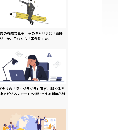
9歳の残酷な真実：そのキャリアは「賞味
限」か、それとも「黄金期」か。
W明けの「脱・ダラダラ」宣言。脳と体を
速でビジネスモードへ切り替える科学的戦