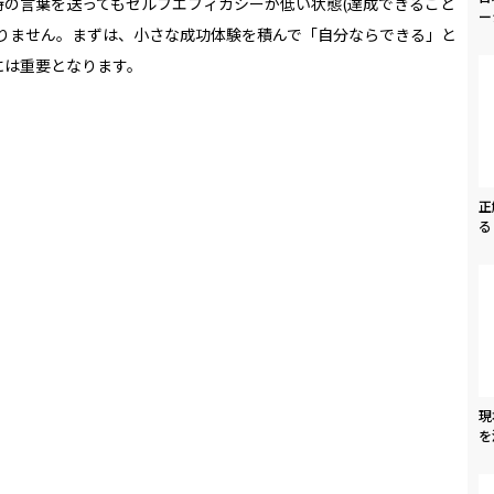
待の言葉を送ってもセルフエフィカシーが低い状態
(
達成できること
ー
りません。まずは、小さな成功体験を積んで「自分ならできる」と
には重要となります。
正
る
現
を