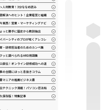
ゝ人材教育！3分ななめ読み
題解決へのヒント！企業経営と組織
今東西！営業・マーケティングナビ
ょっと勝手に歴史から教訓抽出
イバーシティのプロが呟くアレコレ
育・研修担当者のためのカンペ集
クッと調べられるHRD用語集
ロ直伝！オンライン研修成功への道
事の合間にほっと息抜きコラム
書マニアの推薦ビジネス書
伝テクニック満載！パソコン忍法帖
久保存版！特集記事