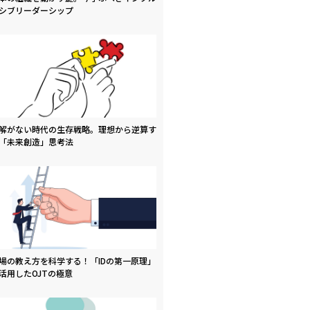
シブリーダーシップ
解がない時代の生存戦略。理想から逆算す
「未来創造」思考法
場の教え方を科学する！「IDの第一原理」
活用したOJTの極意