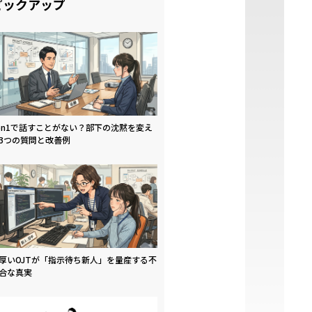
ピックアップ
on1で話すことがない？部下の沈黙を変え
3つの質問と改善例
厚いOJTが「指示待ち新人」を量産する不
合な真実