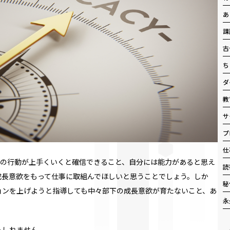
あ
課
古
ち
ダ
教
サ
プ
仕
の行動が上手くいくと確信できること、自分には能力があると思え
読
成長意欲をもって仕事に取組んでほしいと思うことでしょう。しか
秘
ョンを上げようと指導しても中々部下の成長意欲が育たないこと、あ
永
もしれません。