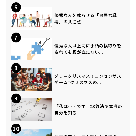
6
優秀な人を腐らせる「最悪な職
場」の共通点
7
優秀な人は上司に手柄の横取りを
されても腹が立たない...
8
メリークリスマス！コンセンサス
ゲーム“クリスマスの...
9
「私は……です」20答法で本当の
自分を知る
10