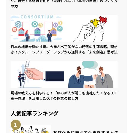
り。自走する組織を創る「設計」
れない「本物の自信」のつくり方
の力
日本の組織を動かす鍵。今学ぶべ
正解がない時代の生存戦略。理想
きインクルーシブリーダーシップ
から逆算する「未来創造」思考法
現場の教え方を科学する！「IDの
新人が明日も出社したくなるOJT
第一原理」を活用したOJTの極意
の接し方
人気記事ランキング
1
お盆休みに敢えて仕事をする人の