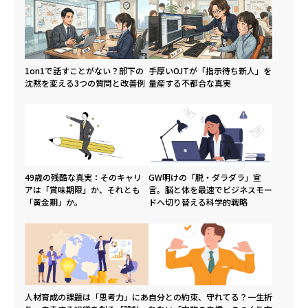
1on1で話すことがない？部下の
手厚いOJTが「指示待ち新人」を
沈黙を変える3つの質問と改善例
量産する不都合な真実
49歳の残酷な真実：そのキャリ
GW明けの「脱・ダラダラ」宣
アは「賞味期限」か、それとも
言。脳と体を最速でビジネスモー
「黄金期」か。
ドへ切り替える科学的戦略
人材育成の課題は「思考力」にあ
自分との約束、守れてる？一生折