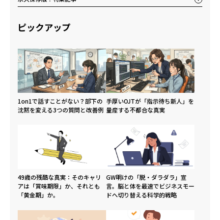
ピックアップ
1on1で話すことがない？部下の
手厚いOJTが「指示待ち新人」を
沈黙を変える3つの質問と改善例
量産する不都合な真実
49歳の残酷な真実：そのキャリ
GW明けの「脱・ダラダラ」宣
アは「賞味期限」か、それとも
言。脳と体を最速でビジネスモー
「黄金期」か。
ドへ切り替える科学的戦略