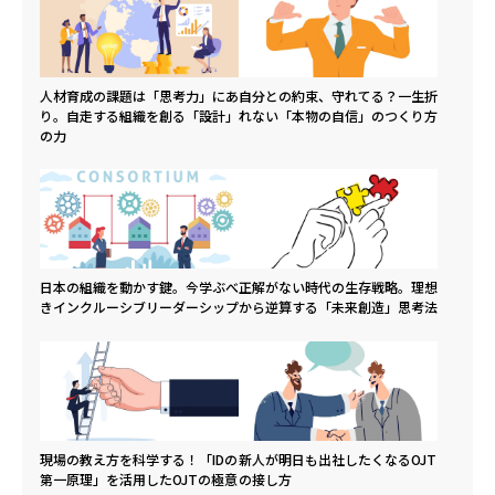
人材育成の課題は「思考力」にあ
自分との約束、守れてる？一生折
り。自走する組織を創る「設計」
れない「本物の自信」のつくり方
の力
日本の組織を動かす鍵。今学ぶべ
正解がない時代の生存戦略。理想
きインクルーシブリーダーシップ
から逆算する「未来創造」思考法
現場の教え方を科学する！「IDの
新人が明日も出社したくなるOJT
第一原理」を活用したOJTの極意
の接し方