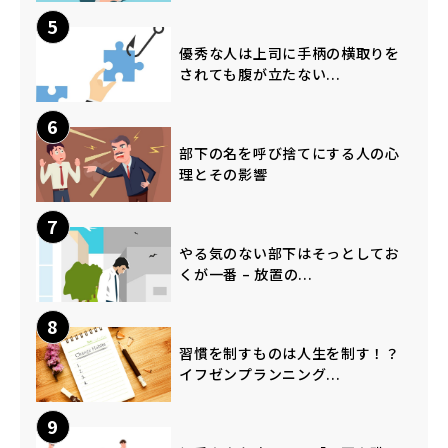
5
優秀な人は上司に手柄の横取りを
されても腹が立たない...
6
部下の名を呼び捨てにする人の心
理とその影響
7
やる気のない部下はそっとしてお
くが一番 – 放置の...
8
習慣を制すものは人生を制す！？
イフゼンプランニング...
9