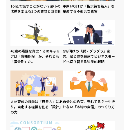
1on1で話すことがない？部下の
手厚いOJTが「指示待ち新人」を
沈黙を変える3つの質問と改善例
量産する不都合な真実
49歳の残酷な真実：そのキャリ
GW明けの「脱・ダラダラ」宣
アは「賞味期限」か、それとも
言。脳と体を最速でビジネスモー
「黄金期」か。
ドへ切り替える科学的戦略
人材育成の課題は「思考力」にあ
自分との約束、守れてる？一生折
り。自走する組織を創る「設計」
れない「本物の自信」のつくり方
の力