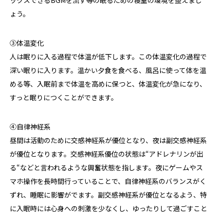
ックスできる
BGM
を流す等の眠るための寝室の環境を整えまし
ょう。
③体温変化
人は眠りに入る過程で体温が低下します。この体温変化の過程で
深い眠りに入ります。温かい夕食を食べる、風呂に使って体を温
める等、入眠前まで体温を高めに保つと、体温変化が急になり、
すっと眠りにつくことができます。
④自律神経系
昼間は活動のために交感神経系が優位となり、夜は副交感神経系
が優位となります。交感神経系優位の状態は“アドレナリンが出
る“などと言われるような興奮状態を指します。夜にゲームやス
マホ操作を長時間行っていることで、自律神経系のバランスがく
ずれ、睡眠に影響がでます。副交感神経系が優位となるよう、特
に入眠時には心身への刺激を少なくし、ゆったりして過ごすこと