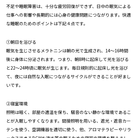
不足や睡眠障害は、十分な疲労回復ができず、日中の眠気による
仕事への影響や長期的には心身の健康問題につながります。快適
な睡眠のためのポイントは下記４点です。
①朝日を浴びる
眠気を生じさせるメラトニンは朝の光で生成され、
14
～
16
時間
後に身体に分泌されます。つまり、朝
8
時に起床して光を浴びる
と
22
～
24
時頃に眠気が生じます。毎日規則的に起床し光を浴び
て、夜には自然な入眠につながるサイクルができることが好まし
いです。
②寝室環境
照明は暗く、部屋の適温を保ち、騒音のない静かな環境であるこ
とが入眠しやすくなります。間接照明を用いる、遮光・遮音カー
テンを使う、空調機器を適切に使う、他、アロマテラピーやリラ