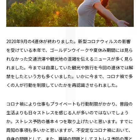
2020年
9
月の
4
連休が終わりました。新型コロナウィルスの影響
を受けている本年で、ゴールデンウイークや夏休み期間には見ら
れなかった交通渋滞や観光地の混雑を伝えるニュースが多く見ら
れました。今までは自粛していた観光や旅行を今回の連休では解
禁をしたという方も多くいました。いかに今まで、コロナ禍で多
くの人が行動を制限していたかを再認識させられました。
コロナ禍により仕事もプライベートも行動制限がかかり、普段の
生活よりも日々ストレスを感じる人が多いのではないでしょう
か。ストレス予防の基本４つを取り上げたいと思います。すでに
周知の事項も多いかと思いますが、不安定なコロナ禍において、
自身の問題として、また、職場の問題としてストレス予防の策と