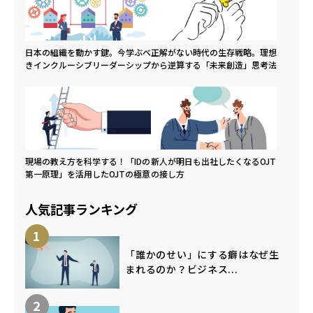
日本の組織を動かす鍵。今学ぶべ
正解がない時代の生存戦略。理想
きインクルーシブリーダーシップ
から逆算する「未来創造」思考法
現場の教え方を科学する！「IDの
新人が明日も出社したくなるOJT
第一原理」を活用したOJTの極意
の接し方
人気記事ランキング
1
「誰かのせい」にする癖はなぜ生
まれるのか？ビジネス...
2