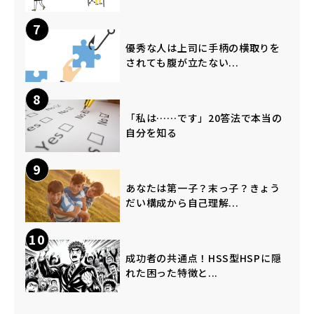
7
優秀な人は上司に手柄の横取りを
されても腹が立たない...
8
「私は……です」20答法で本当の
自分を知る
9
あなたは第一子？末っ子？きょう
だい構成から自己理解...
10
成功者の共通点！HSS型HSPに隠
れた困った特徴と...