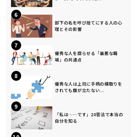
6
部下の名を呼び捨てにする人の心
理とその影響
7
優秀な人を腐らせる「最悪な職
場」の共通点
8
優秀な人は上司に手柄の横取りを
されても腹が立たない...
9
「私は……です」20答法で本当の
自分を知る
10