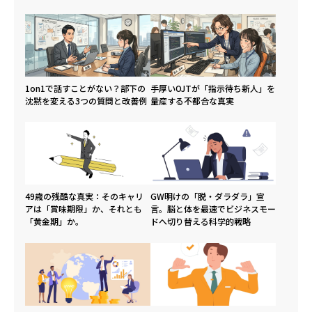
1on1で話すことがない？部下の
手厚いOJTが「指示待ち新人」を
沈黙を変える3つの質問と改善例
量産する不都合な真実
49歳の残酷な真実：そのキャリ
GW明けの「脱・ダラダラ」宣
アは「賞味期限」か、それとも
言。脳と体を最速でビジネスモー
「黄金期」か。
ドへ切り替える科学的戦略