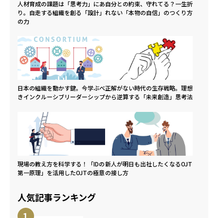
人材育成の課題は「思考力」にあ
自分との約束、守れてる？一生折
り。自走する組織を創る「設計」
れない「本物の自信」のつくり方
の力
日本の組織を動かす鍵。今学ぶべ
正解がない時代の生存戦略。理想
きインクルーシブリーダーシップ
から逆算する「未来創造」思考法
現場の教え方を科学する！「IDの
新人が明日も出社したくなるOJT
第一原理」を活用したOJTの極意
の接し方
人気記事ランキング
1