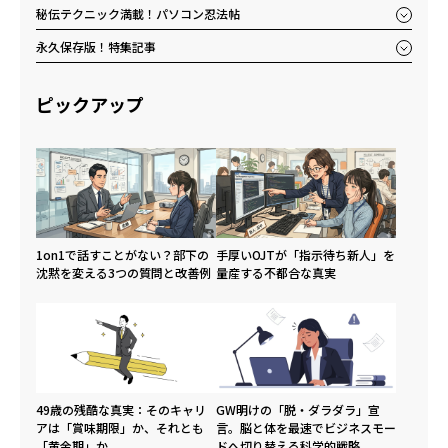
秘伝テクニック満載！パソコン忍法帖
永久保存版！特集記事
ピックアップ
1on1で話すことがない？部下の
手厚いOJTが「指示待ち新人」を
沈黙を変える3つの質問と改善例
量産する不都合な真実
49歳の残酷な真実：そのキャリ
GW明けの「脱・ダラダラ」宣
アは「賞味期限」か、それとも
言。脳と体を最速でビジネスモー
「黄金期」か。
ドへ切り替える科学的戦略