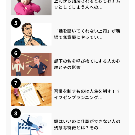
上司から指摘されるとおもわずム
ッとしてしまう人への...
5
「話を聞いてくれない上司」が職
場で無意識にやってい...
6
部下の名を呼び捨てにする人の心
理とその影響
7
習慣を制すものは人生を制す！？
イフゼンプランニング...
8
頭はいいのに仕事ができない人の
残念な特徴とは？その...