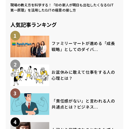
現場の教え方を科学する！「IDの
新人が明日も出社したくなるOJT
第一原理」を活用したOJTの極意
の接し方
人気記事ランキング
1
ファミリーマートが進める「成長
戦略」としてのダイバ...
2
お盆休みに敢えて仕事をする人の
心理とは？
3
「責任感がない」と言われる人の
共通点とは？ビジネス...
4