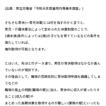
(
出典：厚生労働省「
令和元年度雇用均等基本調査
」
)
そもそも育休
(
＝育児休業
)
とは何を指すのかと言うと、
育児・介護休業法によって定められた休業制度のことで、
1
歳未満
(
条件によっては
2
歳
)
の子どもを育てているなどの条件を
満たしていれば、
権利取得が可能となります。
とはいえ、先ほどのデータ通り、男性の育休取得はなかなか進ん
でいないのが現状です。
その理由として、職場の雰囲気的に育休取得申請を躊躇してしま
うなどの
職場の風土の問題
(
職場の壁
)
に加え、育休中に収入が減ったりす
ること
(
収入の壁
)
や
まとめった長期休業を取得するのが難しい
(
業務の壁
)
といったも