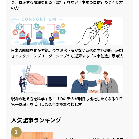
り。自走する組織を創る「設計」
れない「本物の自信」のつくり方
の力
日本の組織を動かす鍵。今学ぶべ
正解がない時代の生存戦略。理想
きインクルーシブリーダーシップ
から逆算する「未来創造」思考法
現場の教え方を科学する！「IDの
新人が明日も出社したくなるOJT
第一原理」を活用したOJTの極意
の接し方
人気記事ランキング
1