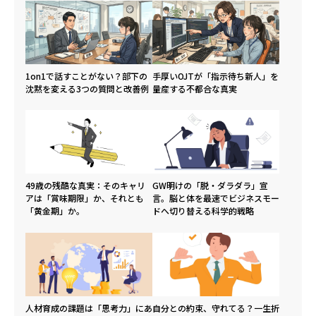
1on1で話すことがない？部下の
手厚いOJTが「指示待ち新人」を
沈黙を変える3つの質問と改善例
量産する不都合な真実
49歳の残酷な真実：そのキャリ
GW明けの「脱・ダラダラ」宣
アは「賞味期限」か、それとも
言。脳と体を最速でビジネスモー
「黄金期」か。
ドへ切り替える科学的戦略
人材育成の課題は「思考力」にあ
自分との約束、守れてる？一生折