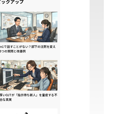
ピックアップ
on1で話すことがない？部下の沈黙を変え
3つの質問と改善例
厚いOJTが「指示待ち新人」を量産する不
合な真実