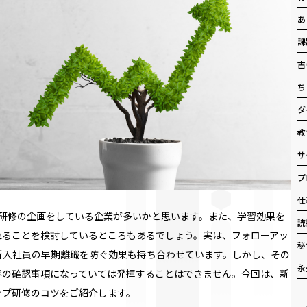
あ
課
古
ち
ダ
教
サ
プ
仕
研修の企画をしている企業が多いかと思います。また、学習効果を
読
れることを検討しているところもあるでしょう。実は、フォローアッ
秘
新入社員の早期離職を防ぐ効果も持ち合わせています。しかし、その
永
容の確認事項になっていては発揮することはできません。今回は、新
ップ研修のコツをご紹介します。