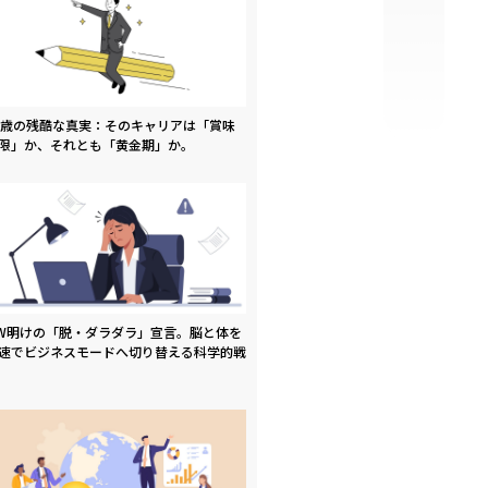
9歳の残酷な真実：そのキャリアは「賞味
限」か、それとも「黄金期」か。
W明けの「脱・ダラダラ」宣言。脳と体を
速でビジネスモードへ切り替える科学的戦