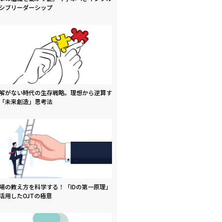
シブリーダーシップ
解がない時代の生存戦略。理想から逆算す
「未来創造」思考法
場の教え方を科学する！「IDの第一原理」
活用したOJTの極意