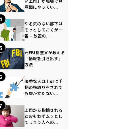
い上司」が職場で無
意識にやってい...
4
やる気のない部下は
そっとしておくが一
番 – 放置の...
5
元FBI捜査官が教える
「情報を引き出す」
方法
6
優秀な人は上司に手
柄の横取りをされて
も腹が立たない...
7
上司から指摘される
とおもわずムッとし
てしまう人への...