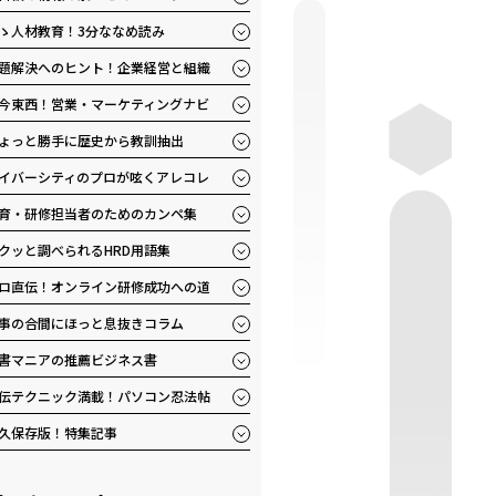
ゝ人材教育！3分ななめ読み
題解決へのヒント！企業経営と組織
今東西！営業・マーケティングナビ
ょっと勝手に歴史から教訓抽出
イバーシティのプロが呟くアレコレ
育・研修担当者のためのカンペ集
クッと調べられるHRD用語集
ロ直伝！オンライン研修成功への道
事の合間にほっと息抜きコラム
書マニアの推薦ビジネス書
伝テクニック満載！パソコン忍法帖
久保存版！特集記事