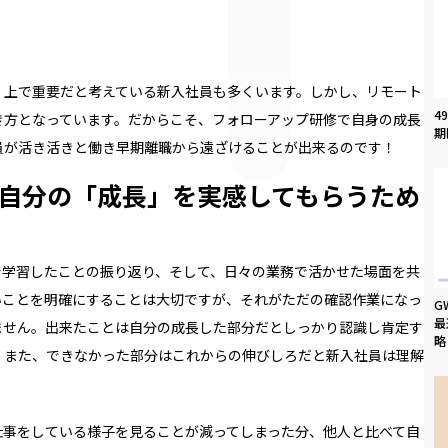
く上で重要だと考えている新入社員も多くいます。しかし、リモート
4
き方となっています。だからこそ、フォローアップ研修で自身の成長
期
員が活き活きと働き早期離職から遠ざけることが出来るのです！
自分の「成長」を実感してもらうため
で学習したことの振り返り、そして、日々の業務で活かせた場面を共
いことを明確にすることは大切ですが、それがただの確認作業になっ
G
最
ません。出来たことは自分の成長した部分だとしっかり認識し肯定す
略
。また、できなかった部分はこれからの伸びしろだと新入社員は理解
仕事をしている様子を見ることが減ってしまった分、他人と比べて自