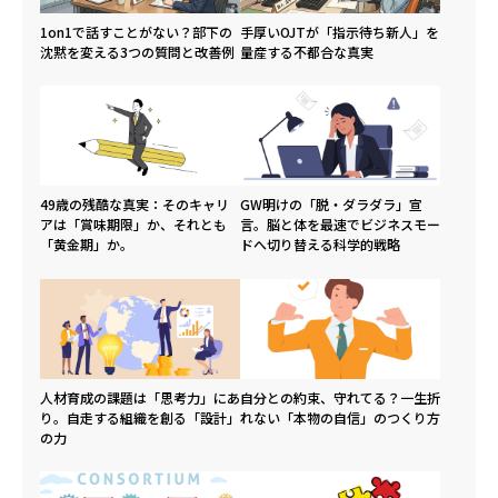
1on1で話すことがない？部下の
手厚いOJTが「指示待ち新人」を
沈黙を変える3つの質問と改善例
量産する不都合な真実
49歳の残酷な真実：そのキャリ
GW明けの「脱・ダラダラ」宣
アは「賞味期限」か、それとも
言。脳と体を最速でビジネスモー
「黄金期」か。
ドへ切り替える科学的戦略
人材育成の課題は「思考力」にあ
自分との約束、守れてる？一生折
り。自走する組織を創る「設計」
れない「本物の自信」のつくり方
の力