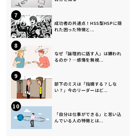
7
成功者の共通点！HSS型HSPに隠
れた困った特徴と...
8
なぜ「論理的に話す人」は嫌われ
るのか？―感情を無視...
9
部下のミスは「指摘する？しな
い？」今のリーダーはど...
10
「自分は仕事ができる」と思い込
んでいる人の特徴とは...