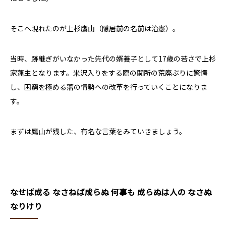
そこへ現れたのが上杉鷹山（隠居前の名前は治憲）。
当時、跡継ぎがいなかった先代の婿養子として
17
歳の若さで上杉
家藩主となります。米沢入りをする際の関所の荒廃ぶりに驚愕
し、困窮を極める藩の情勢への改革を行っていくことになりま
す。
まずは鷹山が残した、有名な言葉をみていきましょう。
なせば成る なさねば成らぬ 何事も 成らぬは人の なさぬ
なりけり