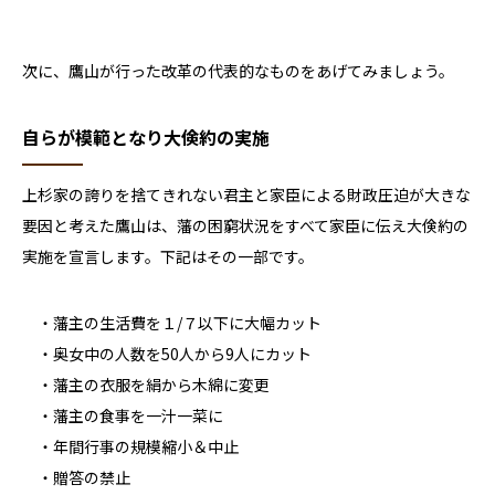
次に、鷹山が行った改革の代表的なものをあげてみましょう。
自らが模範となり大倹約の実施
上杉家の誇りを捨てきれない君主と家臣による財政圧迫が大きな
要因と考えた鷹山は、藩の困窮状況をすべて家臣に伝え大倹約の
実施を宣言します。下記はその一部です。
・藩主の生活費を１
/
７以下に大幅カット
・奥女中の人数を
50
人から
9
人にカット
・藩主の衣服を絹から木綿に変更
・藩主の食事を一汁一菜に
・年間行事の規模縮小＆中止
・贈答の禁止