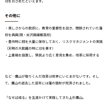
功をおさめたといえます。
その他に
・貧しさからの脱却に、教育の重要性を説き、閉鎖されていた藩
校を再興(現・米沢興譲館高校)
・豊作時に籾を大量に保存しておく、リスクマネジメントの実践
（天明の大飢饉の時に功を奏す）
・上書箱を設置し、領民より広く意見を集め、改革に採用する
など…鷹山が取りくんだ改革は枚挙にいとまがないです。そし
て、鷹山の逝去した翌年には藩の借財が完済されました。
「なせば成る」を生涯かけて実践してきた上杉鷹山。