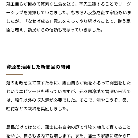
藩主自らが極めて質素な生活を送り、率先垂範することでリーダ
ーシップを発揮していきました。もちろん反旗を翻す家臣もいま
したが、「なせば成る」意志をもってやり続けることで、従う家
臣も増え、領民からの信頼も高まっていきました。
資源を活用した新商品の開発
藩の財政を立て直すために、鷹山自らが鍬をふるって開墾をした
というエピソードも残っていますが、元々寒冷地で雪深い米沢で
は、稲作以外の収入源が必要でした。そこで、漆やこうぞ、桑、
紅花などの栽培を奨励しました。
農民だけではなく、藩士にも自宅の庭で作物を植えて育てること
を命じ、自らも城内で栽培します。また、藩士の家族に漆からロ