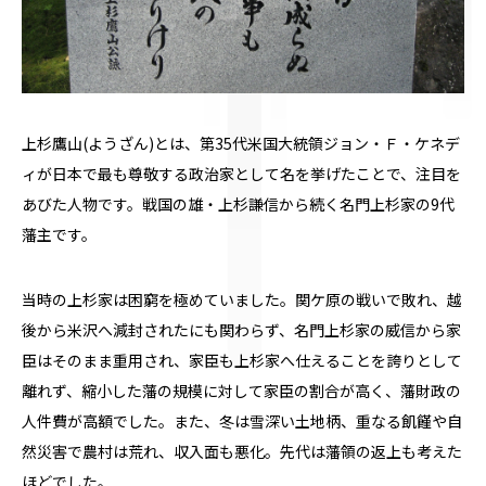
上杉鷹山(ようざん)とは、第
35
代米国大統領ジョン・Ｆ・ケネデ
ィが日本で最も尊敬する政治家として名を挙げたことで、注目を
あびた人物です。戦国の雄・上杉謙信から続く名門上杉家の
9
代
藩主です。
当時の上杉家は困窮を極めていました。関ケ原の戦いで敗れ、越
後から米沢へ減封されたにも関わらず、名門上杉家の威信から家
臣はそのまま重用され、家臣も上杉家へ仕えることを誇りとして
離れず、縮小した藩の規模に対して家臣の割合が高く、藩財政の
人件費が高額でした。また、冬は雪深い土地柄、重なる飢饉や自
然災害で農村は荒れ、収入面も悪化。先代は藩領の返上も考えた
ほどでした。