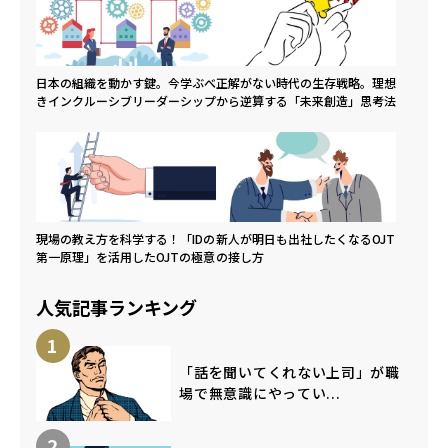
日本の組織を動かす鍵。今学ぶべ
正解がない時代の生存戦略。理想
きインクルーシブリーダーシップ
から逆算する「未来創造」思考法
現場の教え方を科学する！「IDの
新人が明日も出社したくなるOJT
第一原理」を活用したOJTの極意
の接し方
人気記事ランキング
1
「話を聞いてくれない上司」が職
場で無意識にやってい...
2