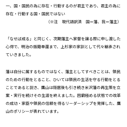
一、国・国民の為に存在・行動するのが君主であり、君主の為に
存在・行動する国・国民ではない
（※注 現代語訳済 国＝藩、我＝藩主）
「なせば成る」と同じく、次期藩主へ家督を譲る際に申し渡した
心得で、明治の版籍奉還まで、上杉家の家訓として代々継承され
ていきました。
藩は自分に属するものではなく、藩主としてすべきことは、領民
のための行動をとること、ひいては領民の生活を守る行動をとる
ことであると説き、鷹山は隠居後も引き続き米沢藩の再生策を立
案・実行を続けその生涯を終えました。困窮極める状態での改革
の成功・家臣や領民の信頼を得るリーダーシップを発揮した、鷹
山のポリシーが表れています。