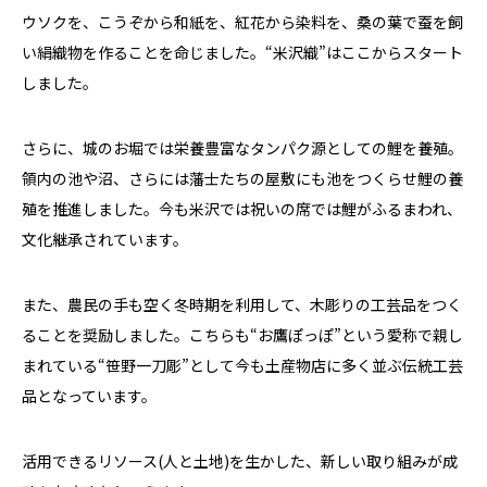
ウソクを、こうぞから和紙を、紅花から染料を、桑の葉で蚕を飼
い絹織物を作ることを命じました。“米沢織”はここからスタート
しました。
さらに、城のお堀では栄養豊富なタンパク源としての鯉を養殖。
領内の池や沼、さらには藩士たちの屋敷にも池をつくらせ鯉の養
殖を推進しました。今も米沢では祝いの席では鯉がふるまわれ、
文化継承されています。
また、農民の手も空く冬時期を利用して、木彫りの工芸品をつく
ることを奨励しました。こちらも“お鷹ぽっぽ”という愛称で親し
まれている“笹野一刀彫”として今も土産物店に多く並ぶ伝統工芸
品となっています。
活用できるリソース
(
人と土地
)
を生かした、新しい取り組みが成