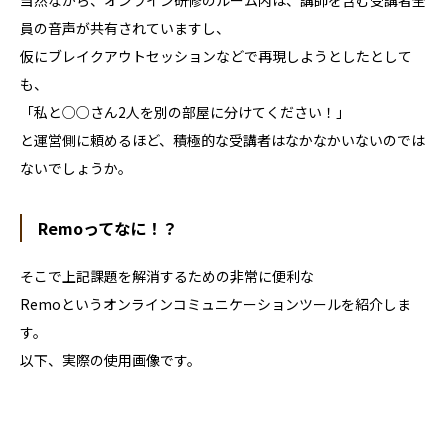
当然ながら、オンライン研修のルーム内は、講師を含む受講者全
員の音声が共有されていますし、
仮にブレイクアウトセッションなどで再現しようとしたとして
も、
「私と○○さん
2
人を別の部屋に分けてください！」
と運営側に頼めるほど、積極的な受講者はなかなかいないのでは
ないでしょうか。
Remo
ってなに！？
そこで上記課題を解消するための非常に便利な
Remo
というオンラインコミュニケーションツールを紹介しま
す。
以下、実際の使用画像です。