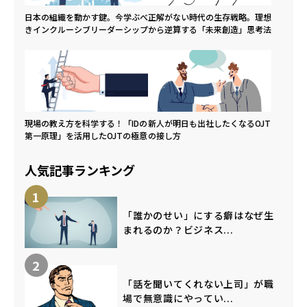
日本の組織を動かす鍵。今学ぶべ
正解がない時代の生存戦略。理想
きインクルーシブリーダーシップ
から逆算する「未来創造」思考法
現場の教え方を科学する！「IDの
新人が明日も出社したくなるOJT
第一原理」を活用したOJTの極意
の接し方
人気記事ランキング
1
「誰かのせい」にする癖はなぜ生
まれるのか？ビジネス...
2
「話を聞いてくれない上司」が職
場で無意識にやってい...