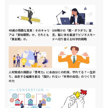
49歳の残酷な真実：そのキャリ
GW明けの「脱・ダラダラ」宣
アは「賞味期限」か、それとも
言。脳と体を最速でビジネスモー
「黄金期」か。
ドへ切り替える科学的戦略
人材育成の課題は「思考力」にあ
自分との約束、守れてる？一生折
り。自走する組織を創る「設計」
れない「本物の自信」のつくり方
の力