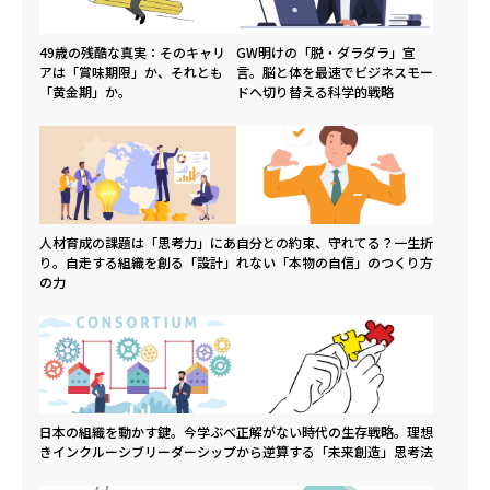
49歳の残酷な真実：そのキャリ
GW明けの「脱・ダラダラ」宣
アは「賞味期限」か、それとも
言。脳と体を最速でビジネスモー
「黄金期」か。
ドへ切り替える科学的戦略
人材育成の課題は「思考力」にあ
自分との約束、守れてる？一生折
り。自走する組織を創る「設計」
れない「本物の自信」のつくり方
の力
日本の組織を動かす鍵。今学ぶべ
正解がない時代の生存戦略。理想
きインクルーシブリーダーシップ
から逆算する「未来創造」思考法