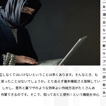
あ
課
古
ち
ダ
教
サ
プ
仕
、修正しなくてはいけないということは多くあります。そんなとき、も
読
と思ったことはないでしょうか。とりあえず基本機能さえ理解してい
秘
ます。しかし、意外と裏ワザのような効率よい作成方法がたくさんあ
永
く作業できるのです。そこで、知っておくと便利！という機能を中心