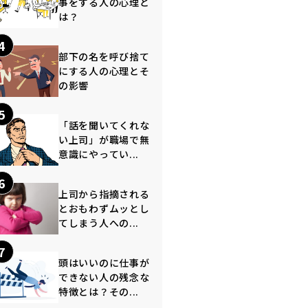
事をする人の心理と
は？
4
部下の名を呼び捨て
にする人の心理とそ
の影響
5
「話を聞いてくれな
い上司」が職場で無
意識にやってい...
6
上司から指摘される
とおもわずムッとし
てしまう人への...
7
頭はいいのに仕事が
できない人の残念な
特徴とは？その...