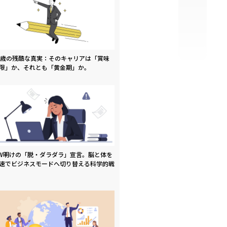
9歳の残酷な真実：そのキャリアは「賞味
限」か、それとも「黄金期」か。
W明けの「脱・ダラダラ」宣言。脳と体を
速でビジネスモードへ切り替える科学的戦