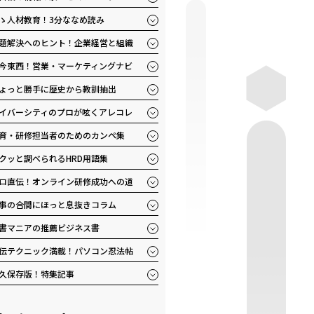
ゝ人材教育！3分ななめ読み
題解決へのヒント！企業経営と組織
今東西！営業・マーケティングナビ
ょっと勝手に歴史から教訓抽出
イバーシティのプロが呟くアレコレ
育・研修担当者のためのカンペ集
クッと調べられるHRD用語集
ロ直伝！オンライン研修成功への道
事の合間にほっと息抜きコラム
書マニアの推薦ビジネス書
伝テクニック満載！パソコン忍法帖
久保存版！特集記事