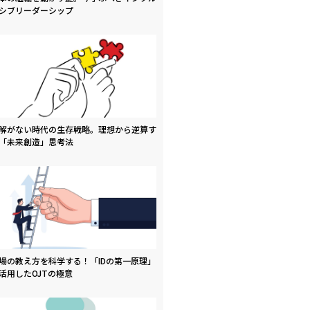
シブリーダーシップ
解がない時代の生存戦略。理想から逆算す
「未来創造」思考法
場の教え方を科学する！「IDの第一原理」
活用したOJTの極意