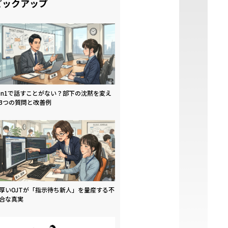
ピックアップ
on1で話すことがない？部下の沈黙を変え
3つの質問と改善例
厚いOJTが「指示待ち新人」を量産する不
合な真実