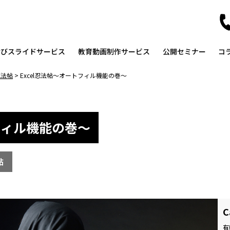
なびスライドサービス
教育動画制作サービス
公開セミナー
コ
忍法帖
>
Excel忍法帖～オートフィル機能の巻～
トフィル機能の巻～
帖
C
有