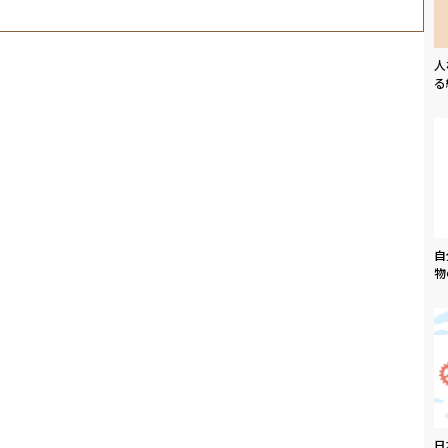
人
る
自
物
日