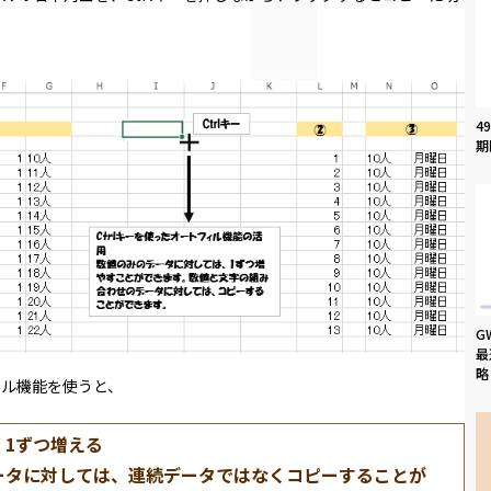
4
期
G
最
略
ィル機能
を使うと、
1ずつ増える
ータに対しては、連続データではなくコピーすることが