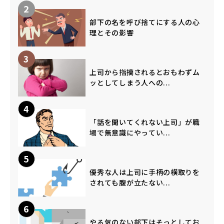
2
部下の名を呼び捨てにする人の心
理とその影響
3
上司から指摘されるとおもわずム
ッとしてしまう人への...
4
「話を聞いてくれない上司」が職
場で無意識にやってい...
5
優秀な人は上司に手柄の横取りを
されても腹が立たない...
6
やる気のない部下はそっとしてお