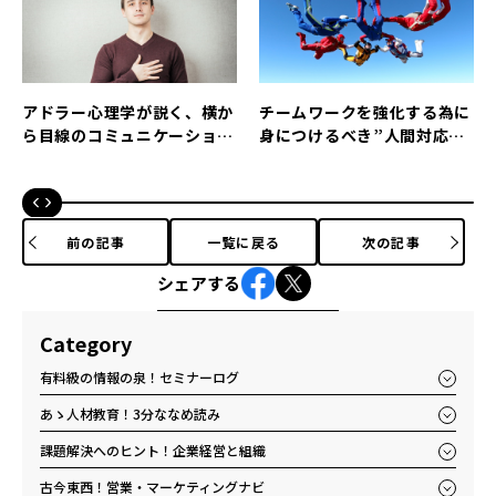
アドラー心理学が説く、横か
チームワークを強化する為に
ら目線のコミュニケーション
身につけるべき”人間対応
術が凄い！
力”とは？
前の記事
一覧に戻る
次の記事
シェアする
Category
有料級の情報の泉！セミナーログ
あゝ人材教育！3分ななめ読み
課題解決へのヒント！企業経営と組織
古今東西！営業・マーケティングナビ