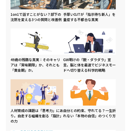
1on1で話すことがない？部下の
手厚いOJTが「指示待ち新人」を
沈黙を変える3つの質問と改善例
量産する不都合な真実
49歳の残酷な真実：そのキャリ
GW明けの「脱・ダラダラ」宣
アは「賞味期限」か、それとも
言。脳と体を最速でビジネスモー
「黄金期」か。
ドへ切り替える科学的戦略
人材育成の課題は「思考力」にあ
自分との約束、守れてる？一生折
り。自走する組織を創る「設計」
れない「本物の自信」のつくり方
の力