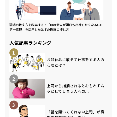
現場の教え方を科学する！「IDの
新人が明日も出社したくなるOJT
第一原理」を活用したOJTの極意
の接し方
人気記事ランキング
1
お盆休みに敢えて仕事をする人の
心理とは？
2
上司から指摘されるとおもわずム
ッとしてしまう人への...
3
「話を聞いてくれない上司」が職