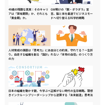
49歳の残酷な真実：そのキャリ
GW明けの「脱・ダラダラ」宣
アは「賞味期限」か、それとも
言。脳と体を最速でビジネスモー
「黄金期」か。
ドへ切り替える科学的戦略
人材育成の課題は「思考力」にあ
自分との約束、守れてる？一生折
り。自走する組織を創る「設計」
れない「本物の自信」のつくり方
の力
日本の組織を動かす鍵。今学ぶべ
正解がない時代の生存戦略。理想
きインクルーシブリーダーシップ
から逆算する「未来創造」思考法