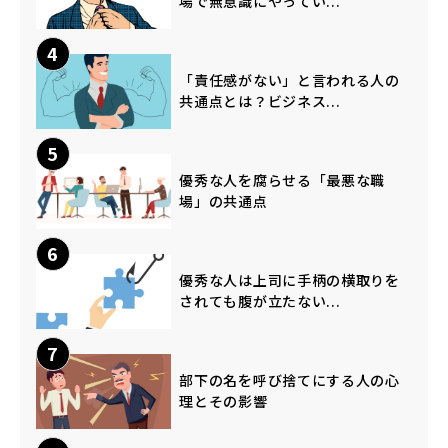
場で無意識にやってい...
4
「責任感がない」と言われる人の
共通点とは？ビジネス...
5
優秀な人を腐らせる「最悪な職
場」の共通点
6
優秀な人は上司に手柄の横取りを
されても腹が立たない...
7
部下の名を呼び捨てにする人の心
理とその影響