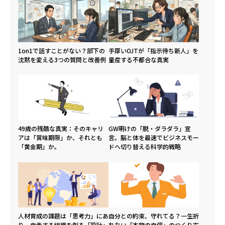
1on1で話すことがない？部下の
手厚いOJTが「指示待ち新人」を
沈黙を変える3つの質問と改善例
量産する不都合な真実
49歳の残酷な真実：そのキャリ
GW明けの「脱・ダラダラ」宣
アは「賞味期限」か、それとも
言。脳と体を最速でビジネスモー
「黄金期」か。
ドへ切り替える科学的戦略
人材育成の課題は「思考力」にあ
自分との約束、守れてる？一生折
り。自走する組織を創る「設計」
れない「本物の自信」のつくり方