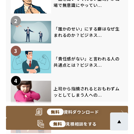
場で無意識にやってい...
2
「誰かのせい」にする癖はなぜ生
まれるのか？ビジネス...
3
「責任感がない」と言われる人の
共通点とは？ビジネス...
4
上司から指摘されるとおもわずム
ッとしてしまう人への...
5
無料
資料ダウンロード
部下の名を呼び捨てにする人の心
▲
無料
見積相談をする
理とその影響