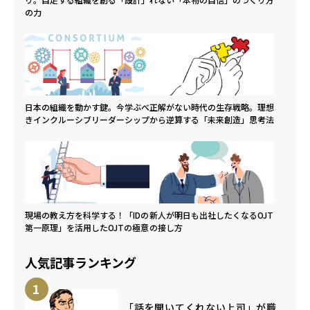
の力
日本の組織を動かす鍵。今学ぶべ
正解がない時代の生存戦略。理想
きインクルーシブリーダーシップ
から逆算する「未来創造」思考法
現場の教え方を科学する！「IDの
新人が明日も出社したくなるOJT
第一原理」を活用したOJTの極意
の接し方
人気記事ランキング
1
「話を聞いてくれない上司」が職