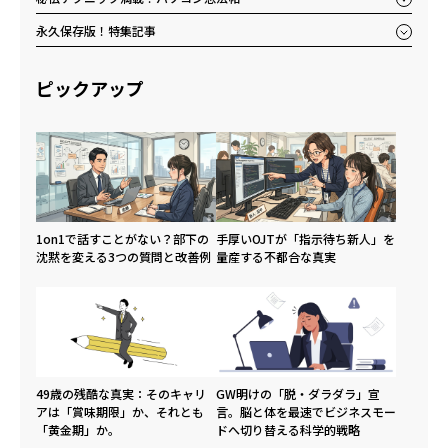
永久保存版！特集記事
ピックアップ
1on1で話すことがない？部下の
手厚いOJTが「指示待ち新人」を
沈黙を変える3つの質問と改善例
量産する不都合な真実
49歳の残酷な真実：そのキャリ
GW明けの「脱・ダラダラ」宣
アは「賞味期限」か、それとも
言。脳と体を最速でビジネスモー
「黄金期」か。
ドへ切り替える科学的戦略