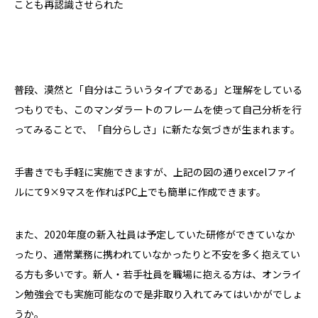
ことも再認識させられた
普段、漠然と「自分はこういうタイプである」と理解をしている
つもりでも、このマンダラートのフレームを使って自己分析を行
ってみることで、「自分らしさ」に新たな気づきが生まれます。
手書きでも手軽に実施できますが、上記の図の通り
excel
ファイ
ルにて
9
×
9
マスを作れば
PC
上でも簡単に作成できます。
また、
2020
年度の新入社員は予定していた研修ができていなか
ったり、通常業務に携われていなかったりと不安を多く抱えてい
る方も多いです。新人・若手社員を職場に抱える方は、オンライ
ン勉強会でも実施可能なので是非取り入れてみてはいかがでしょ
うか。