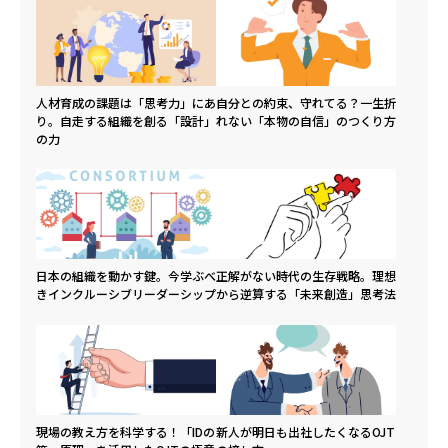
人材育成の課題は「思考力」にあ
自分との約束、守れてる？一生折
り。自走する組織を創る「設計」
れない「本物の自信」のつくり方
の力
日本の組織を動かす鍵。今学ぶべ
正解がない時代の生存戦略。理想
きインクルーシブリーダーシップ
から逆算する「未来創造」思考法
現場の教え方を科学する！「IDの
新人が明日も出社したくなるOJT