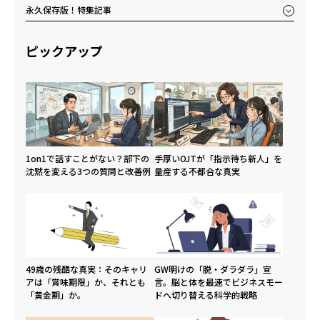
永久保存版！特集記事
ピックアップ
1on1で話すことがない？部下の
手厚いOJTが「指示待ち新人」を
沈黙を変える3つの質問と改善例
量産する不都合な真実
49歳の残酷な真実：そのキャリ
GW明けの「脱・ダラダラ」宣
アは「賞味期限」か、それとも
言。脳と体を最速でビジネスモー
「黄金期」か。
ドへ切り替える科学的戦略