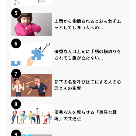
5
上司から指摘されるとおもわずム
ッとしてしまう人への...
6
優秀な人は上司に手柄の横取りを
されても腹が立たない...
7
部下の名を呼び捨てにする人の心
理とその影響
8
優秀な人を腐らせる「最悪な職
場」の共通点
9