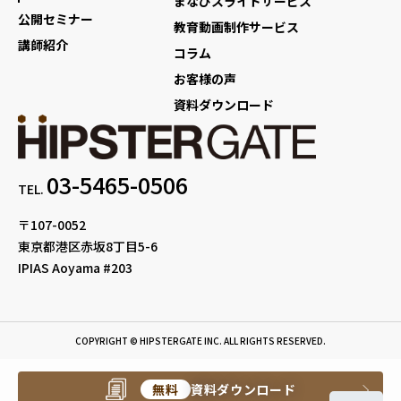
まなびスライドサービス
公開セミナー
教育動画制作サービス
講師紹介
コラム
お客様の声
資料ダウンロード
03-5465-0506
TEL.
〒107-0052
東京都港区赤坂8丁目5-6
IPIAS Aoyama #203
COPYRIGHT © HIPSTERGATE INC. ALL RIGHTS RESERVED.
無料
資料ダウンロード