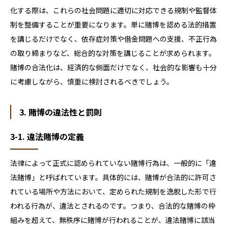
化する際は、これらの社会問題に適切に対応できる規制や監督体
制を整備することが重要になります。単に賭博を認める法的措置
を講じるだけでなく、依存症対策や借金問題への支援、不正行為
の取り締まりなど、総合的な対策を講じることが求められます。
賭博の合法化は、経済的な側面だけでなく、社会的な影響も十分
に考慮しながら、慎重に検討されるべきでしょう。
3. 賭博の違法性と罰則
3-1. 違法賭博の定義
法律によって正式に認められていない賭博行為は、一般的に「違
法賭博」と呼ばれています。具体的には、賭博が合法的に許可さ
れている場所や方法において、定められた規制を逸脱した形で行
われる行為が、違法とされるのです。つまり、合法的な賭博の枠
組みを超えて、無秩序に賭博が行われることが、違法賭博に該当