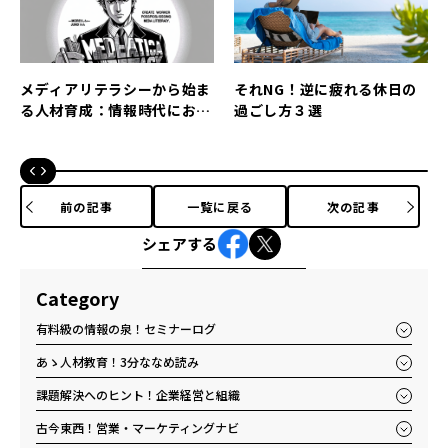
メディアリテラシーから始ま
それNG！逆に疲れる休日の
る人材育成：情報時代におけ
過ごし方３選
る経営者の役割とは
前の記事
一覧に戻る
次の記事
シェアする
Category
有料級の情報の泉！セミナーログ
あゝ人材教育！3分ななめ読み
課題解決へのヒント！企業経営と組織
古今東西！営業・マーケティングナビ