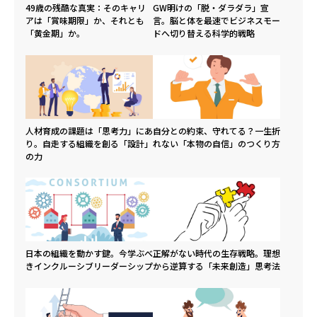
49歳の残酷な真実：そのキャリ
GW明けの「脱・ダラダラ」宣
アは「賞味期限」か、それとも
言。脳と体を最速でビジネスモー
「黄金期」か。
ドへ切り替える科学的戦略
人材育成の課題は「思考力」にあ
自分との約束、守れてる？一生折
り。自走する組織を創る「設計」
れない「本物の自信」のつくり方
の力
日本の組織を動かす鍵。今学ぶべ
正解がない時代の生存戦略。理想
きインクルーシブリーダーシップ
から逆算する「未来創造」思考法