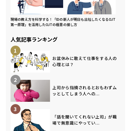
現場の教え方を科学する！「IDの
新人が明日も出社したくなるOJT
第一原理」を活用したOJTの極意
の接し方
人気記事ランキング
1
お盆休みに敢えて仕事をする人の
心理とは？
2
上司から指摘されるとおもわずム
ッとしてしまう人への...
3
「話を聞いてくれない上司」が職
場で無意識にやってい...