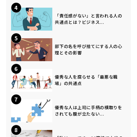
4
「責任感がない」と言われる人の
共通点とは？ビジネス...
5
部下の名を呼び捨てにする人の心
理とその影響
6
優秀な人を腐らせる「最悪な職
場」の共通点
7
優秀な人は上司に手柄の横取りを
されても腹が立たない...
8