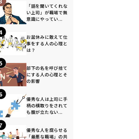
3
「話を聞いてくれな
い上司」が職場で無
意識にやってい...
4
お盆休みに敢えて仕
事をする人の心理と
は？
5
部下の名を呼び捨て
にする人の心理とそ
の影響
6
優秀な人は上司に手
柄の横取りをされて
も腹が立たない...
7
優秀な人を腐らせる
「最悪な職場」の共