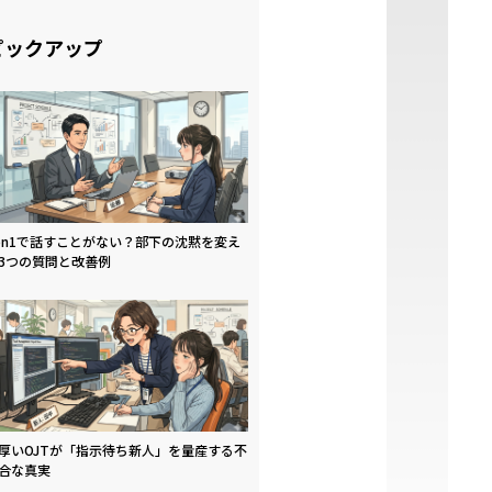
ピックアップ
on1で話すことがない？部下の沈黙を変え
3つの質問と改善例
厚いOJTが「指示待ち新人」を量産する不
合な真実