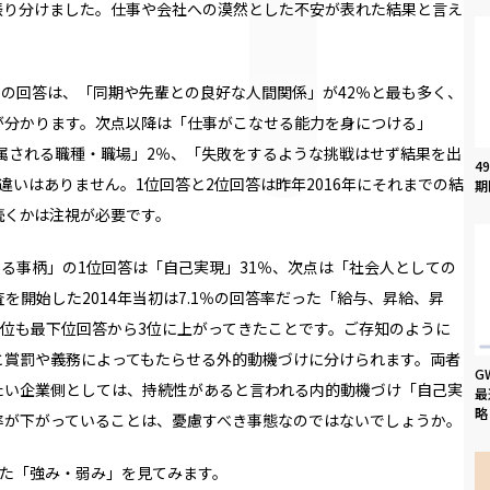
振り分けました。仕事や会社への漠然とした不安が表れた結果と言え
」の回答は、「同期や先輩との良好な人間関係」が42％と最も多く、
が分かります。次点以降は「仕事がこなせる能力を身につける」
配属される職種・職場」2％、「失敗をするような挑戦はせず結果を出
4
違いはありません。1位回答と2位回答は昨年2016年にそれまでの結
期
続くかは注視が必要です。
なる事柄」の1位回答は「自己実現」31％、次点は「社会人としての
を開始した2014年当初は7.1％の回答率だった「給与、昇給、昇
順位も最下位回答から3位に上がってきたことです。ご存知のように
と賞罰や義務によってもたらせる外的動機づけに分けられます。両者
G
たい企業側としては、持続性があると言われる内的動機づけ「自己実
最
略
率が下がっていることは、憂慮すべき事態なのではないでしょうか。
した「強み・弱み」を見てみます。