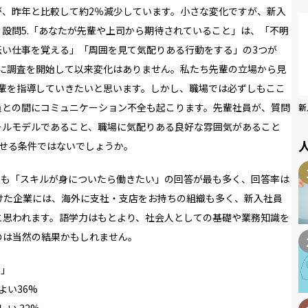
が、昨年と比較して約2％減少しています。小さな変化ですが、新入
設問5.「あなたが先輩や上司から期待されていること」は、「不明
伝い仕事を覚える」「周囲を見て気配りある行動をする」の3つが
4年に調査を開始して以来変化はありません。私たち先輩の立場から見
後輩を指導していきたいと思います。しかし、職場では必ずしもここ
員との間にコミュニケーション不全も起こります。先輩社員が、質問
新
ールモデルであること、職場に気配りある良好な雰囲気があること
させる条件ではないでしょうか。
年も「スキルが身についたら働きたい」の回答が最も多く、回答率は
けた企業には、海外に支社・支店をお持ちの組織も多く、新入社員
と思われます。語学力はもとより、社会人としての基礎や業務知識を
のは当然の結果かもしれません。
と」
よい36%