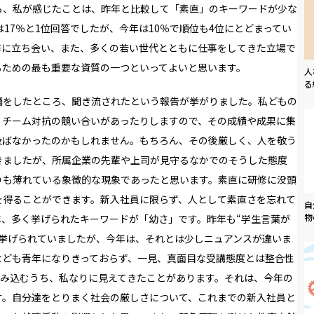
ら、私が感じたことは、昨年と比較して「素直」のキーワードが少な
は17％と1位回答でしたが、今年は10％で順位も4位にとどまってい
修に立ち会い、また、多くの若い世代とともに仕事をしてきた立場で
るための最も重要な資質の一つといってよいと思います。
人
る
摘をしたところ、聞き流されたという報告が挙がりました。私どもの
、チーム対抗の競い合いがあったりしますので、その成績や成果に集
及ばなかったのかもしれません。もちろん、その後厳しく、人を敬う
きましたが、所属企業の先輩や上司が見守るなかでのそうした態度
りも薄れている象徴的な現象であったと思います。素直に研修に没頭
を得ることができます。新入社員に限らず、人として素直さを忘れて
自
物
、多く挙げられたキーワードが「幼さ」です。昨年も“学生言葉が
が挙げられていましたが、今年は、それとは少しニュアンスが違いま
なども青年になりきっておらず、一見、真面目な受講態度とは整合性
読み込むうち、私なりに見えてきたことがあります。それは、今年の
す。自分達をとりまく社会の厳しさについて、これまでの新入社員と