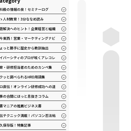
ategory
料級の情報の泉！セミナーログ
ゝ人材教育！3分ななめ読み
題解決へのヒント！企業経営と組織
今東西！営業・マーケティングナビ
ょっと勝手に歴史から教訓抽出
イバーシティのプロが呟くアレコレ
育・研修担当者のためのカンペ集
クッと調べられるHRD用語集
ロ直伝！オンライン研修成功への道
事の合間にほっと息抜きコラム
書マニアの推薦ビジネス書
伝テクニック満載！パソコン忍法帖
久保存版！特集記事