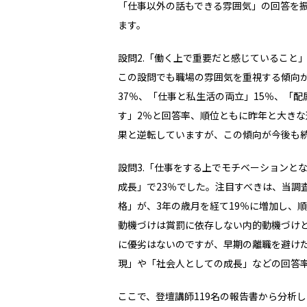
「仕事以外の話もできる雰囲気」の回答を
ます。
設問2.「働く上で重要だと感じていること
この設問でも職場の雰囲気を重視する傾向
37％、「仕事と私生活の両立」15％、「
す」2％と回答率、順位ともに昨年と大きな
果と逆転していますが、この傾向が今後も
設問3.「仕事をする上でモチベーションと
成長」で23％でした。注目すべきは、当調査
格」が、3年の歳月を経て19％に増加し、
動機づけは賞罰に依存しない内的動機づけ
に優劣はないのですが、早期の離職を避け
現」や「社会人としての成長」などの回答
ここで、登壇講師119名の報告書から分析