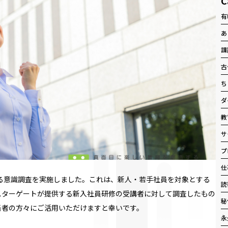
C
有
あ
課
古
ち
ダ
教
サ
プ
仕
する意識調査を実施しました。これは、新人・若手社員を対象とする
読
スターゲートが提供する新入社員研修の受講者に対して調査したもの
秘
当者の方々にご活用いただけますと幸いです。
永