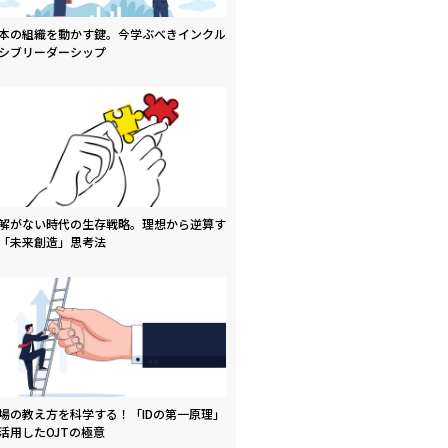
本の組織を動かす鍵。今学ぶべきインクル
シブリーダーシップ
解がない時代の生存戦略。理想から逆算す
「未来創造」思考法
場の教え方を科学する！「IDの第一原理」
活用したOJTの極意