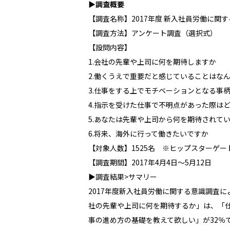
▶
調査概要
【調査名称】2017年度 新入社員労働に関
【調査方法】アンケート調査（選択式）
【設問内容】
1.会社の先輩や上司に何を期待しますか
2.働くうえで重要だと感じていることはな
3.仕事をする上でモチベーションとなる事
4.指示を受けた仕事で不明点があった際は
5.あなたは先輩や上司から何を期待されて
6.将来、海外に行って働きたいですか
【対象人数】1525名 ※ヒップスターゲ
【調査期間】2017年4月4日～5月12日
▶調査結果>サマリー
2017年度新入社員労働に関する意識調査
社の先輩や上司に何を期待するか」は、「仕
事の進め方の基礎を教えて欲しい」が32％