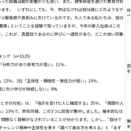
あった就職活動の影響かとも思い、また、競争原理を避けた教育方針
います。 いずれにしても、今、学ばなければ自分達にどのようなデ
日
ー
がら緊張感や真剣みに欠けているのです。大人である私たちは、自分
因悪果｣ ということを経験で知っていますが、今年の新入社員はこの
す。これが、真面目であるのに学びに一過性があり、どこか幼い印象
ング（n=1525）
「分析力があり思考力が高い」11％、
正
る
」23％、2位「主体性・積極性・発信力が弱い」19％、
感に欠け学びが持続しない」9%
たときの対処」は、「指示を受けた人に確認する」35％、「周囲の人
る」23％で、昨年同様、この3つに回答が集中しました。基本的な仕
て問題なく理解がなされていることが分かります。しかし、“自分で
現
を
たチャレンジ精神や主体性を表す「調べて進め方を考える」と「まず