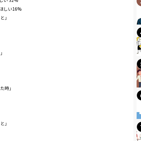
い 32%
ほしい16%
こと」
ン」
った時」
こと」