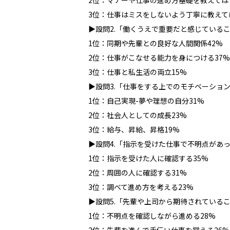
2位：マナーや仕事の進め方基礎を教えてほし
3位：仕事はミスをしないよう丁寧に教えて
▶設問2.「働くうえで重要だと感じている
1位：同期や先輩との良好な人間関係42%
2位：仕事がこなせる能力を身につける37%
3位：仕事と私生活の両立15%
▶設問3.「仕事をする上でのモチベーショ
1位：自己実現-夢や理想の自分31%
2位：社会人としての成長23%
3位：給与、昇給、昇格19%
▶設問4.「指示を受けた仕事で不明点があ
1位：指示を受けた人に確認する35%
2位：周囲の人に確認する31%
3位：調べて進め方を考える23%
▶設問5.「先輩や上司から期待されている
1位：不明点を確認しながら進める28%