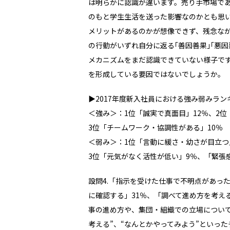
は明らかに認識が違います。売り手市場で
のもと学生生活を送った影響なのかとも思
メリットがあるのかが想像できず、残念な
の行動がいずれ自分に返る｢善因善果｣｢悪
メカニズムをまだ認識できていない様子で
を形成している要因ではないでしょうか。
▶2017年度新入社員における強み弱みランキ
＜強み＞：1位「誠実で真面目」12％、2位
3位「チームワーク・協調性がある」10％
＜弱み＞：1位「言動に緩さ・幼さが目立つ
3位「元気がなく活性が低い」9％、「緊張
設問4.「指示を受けた仕事で不明点があっ
に確認する」31％、「調べて進め方を考え
事の進め方や、集団・組織での立場につい
考える”、“なんとかやってみよう”といっ