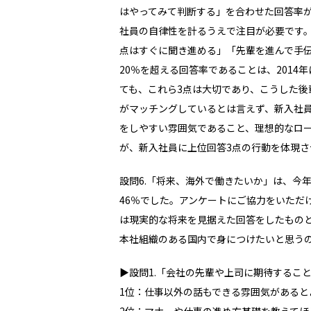
はやってみて判断する」を合わせた回答率
社員の自律性を計るうえで注目が必要です。
点はすぐに聞き進める」「先輩を進んで手
20％を超える回答率であることは、201
ても、これら3点は大切であり、こうした
がマッチングしているとは言えず、新入社
をしやすい雰囲気であること、理想的なロ
が、新入社員に上位回答3点の行動を体現
設問6.「将来、海外で働きたいか」は、今
46％でした。アンケートにご協力をいただ
は現実的な将来を見据えた回答をしたもの
本社組織のある国内で身につけたいと思う
▶設問1.「会社の先輩や上司に期待するこ
1位：仕事以外の話もできる雰囲気があると