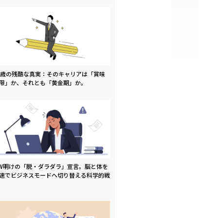
9歳の残酷な真実：そのキャリアは「賞味
限」か、それとも「黄金期」か。
W明けの「脱・ダラダラ」宣言。脳と体を
速でビジネスモードへ切り替える科学的戦