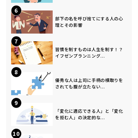
6
部下の名を呼び捨てにする人の心
理とその影響
7
習慣を制すものは人生を制す！？
イフゼンプランニング...
8
優秀な人は上司に手柄の横取りを
されても腹が立たない...
9
「変化に適応できる人」と「変化
を拒む人」の決定的な...
10