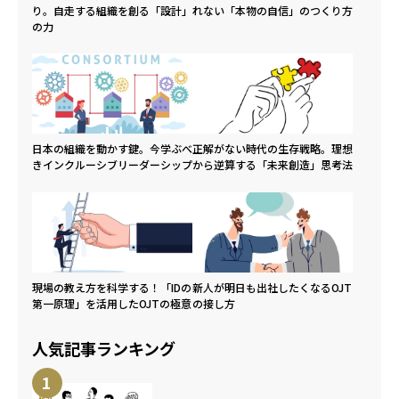
り。自走する組織を創る「設計」
れない「本物の自信」のつくり方
の力
日本の組織を動かす鍵。今学ぶべ
正解がない時代の生存戦略。理想
きインクルーシブリーダーシップ
から逆算する「未来創造」思考法
現場の教え方を科学する！「IDの
新人が明日も出社したくなるOJT
第一原理」を活用したOJTの極意
の接し方
人気記事ランキング
1