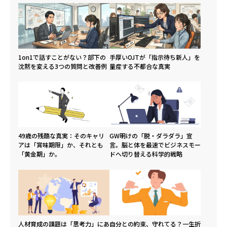
1on1で話すことがない？部下の
手厚いOJTが「指示待ち新人」を
沈黙を変える3つの質問と改善例
量産する不都合な真実
49歳の残酷な真実：そのキャリ
GW明けの「脱・ダラダラ」宣
アは「賞味期限」か、それとも
言。脳と体を最速でビジネスモー
「黄金期」か。
ドへ切り替える科学的戦略
人材育成の課題は「思考力」にあ
自分との約束、守れてる？一生折