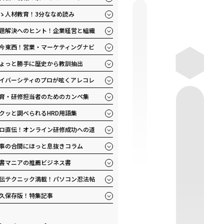
ゝ人材教育！3分ななめ読み
題解決へのヒント！企業経営と組織
今東西！営業・マーケティングナビ
ょっと勝手に歴史から教訓抽出
イバーシティのプロが呟くアレコレ
育・研修担当者のためのカンペ集
クッと調べられるHRD用語集
ロ直伝！オンライン研修成功への道
事の合間にほっと息抜きコラム
書マニアの推薦ビジネス書
伝テクニック満載！パソコン忍法帖
久保存版！特集記事