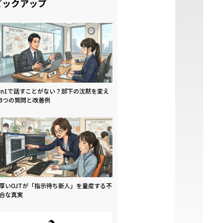
ピックアップ
on1で話すことがない？部下の沈黙を変え
3つの質問と改善例
厚いOJTが「指示待ち新人」を量産する不
合な真実