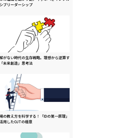
シブリーダーシップ
解がない時代の生存戦略。理想から逆算す
「未来創造」思考法
場の教え方を科学する！「IDの第一原理」
活用したOJTの極意