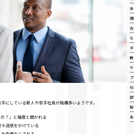
あ
課
古
ち
ダ
教
サ
プ
仕
。
読
苦手にしている新人や若手社員が結構多いようです。
秘
るの？」と幾度と聞かれる
永
度々迷惑をかけている
しを余儀なくされる