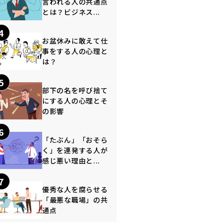
言われる人の共通点
とは？ビジネス...
4
お盆休みに敢えて仕
事をする人の心理と
は？
5
部下の名を呼び捨て
にする人の心理とそ
の影響
6
「たぶん」「おそら
く」を連発する人が
感じ悪い理由と...
7
優秀な人を腐らせる
「最悪な職場」の共
通点