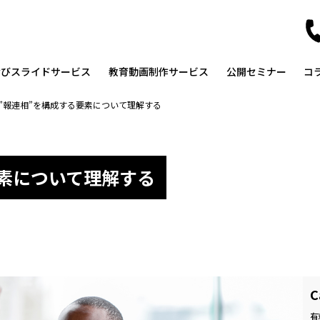
なびスライドサービス
教育動画制作サービス
公開セミナー
コ
”報連相”を構成する要素について理解する
要素について理解する
C
有