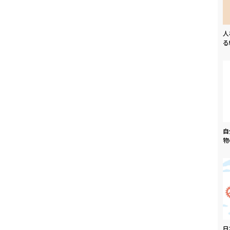
人
る
自
物
日