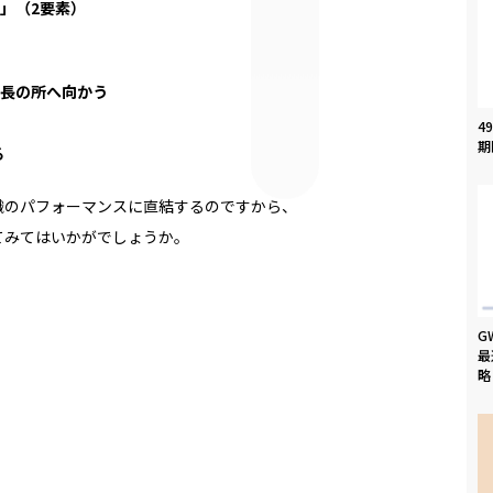
る」（2要素）
上長の所へ向かう
4
期
る
織のパフォーマンスに直結するのですから、
てみてはいかがでしょうか。
G
最
略