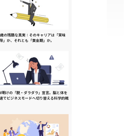
9歳の残酷な真実：そのキャリアは「賞味
限」か、それとも「黄金期」か。
W明けの「脱・ダラダラ」宣言。脳と体を
速でビジネスモードへ切り替える科学的戦