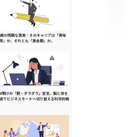
9歳の残酷な真実：そのキャリアは「賞味
限」か、それとも「黄金期」か。
W明けの「脱・ダラダラ」宣言。脳と体を
速でビジネスモードへ切り替える科学的戦