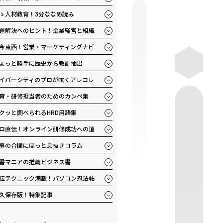
ゝ人材教育！3分ななめ読み
題解決へのヒント！企業経営と組織
今東西！営業・マーケティングナビ
ょっと勝手に歴史から教訓抽出
イバーシティのプロが呟くアレコレ
育・研修担当者のためのカンペ集
クッと調べられるHRD用語集
ロ直伝！オンライン研修成功への道
事の合間にほっと息抜きコラム
書マニアの推薦ビジネス書
伝テクニック満載！パソコン忍法帖
久保存版！特集記事