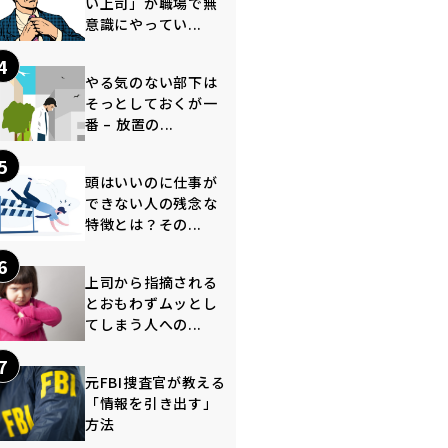
い上司」が職場で無
意識にやってい...
4
やる気のない部下は
そっとしておくが一
番 – 放置の...
5
頭はいいのに仕事が
できない人の残念な
特徴とは？その...
6
上司から指摘される
とおもわずムッとし
てしまう人への...
7
元FBI捜査官が教える
「情報を引き出す」
方法