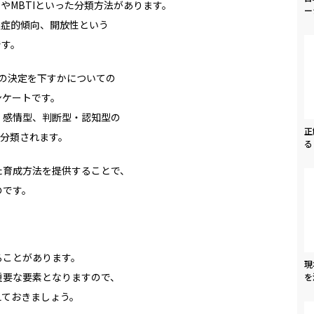
理論やMBTIといった分類方法があります。
ー
神経症的傾向、開放性という
です。
への決定を下すかについての
ンケートです。
・感情型、判断型・認知型の
正
分類されます。
る
た育成方法を提供することで、
のです。
ることがあります。
現
重要な要素となりますので、
を
えておきましょう。