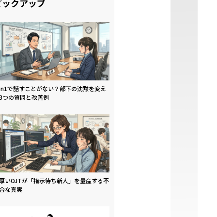
ピックアップ
on1で話すことがない？部下の沈黙を変え
3つの質問と改善例
厚いOJTが「指示待ち新人」を量産する不
合な真実