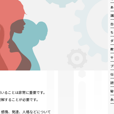
あ
課
古
ち
ダ
教
サ
プ
仕
読
秘
用いることは非常に重要です。
理解することが必要です。
永
、感情、発達、人格などについて