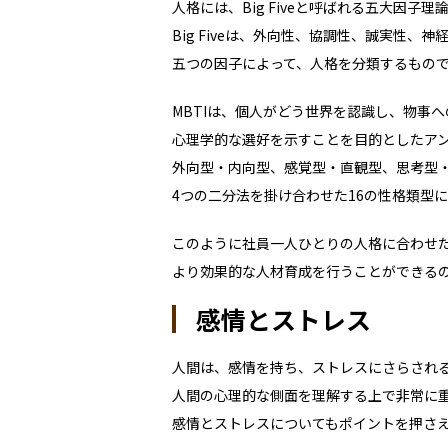
人格には、Big Fiveと呼ばれる五大因子
Big Fiveは、外向性、協調性、誠実性、
五つの因子によって、人格を分類するもの
MBTIは、個人がどう世界を認識し、物事
心理学的な選好を示すことを目的としたア
外向型・内向型、感覚型・直観型、思考型
4
つの二分法を掛け合わせた
16
の性格類型に
このように社員一人ひとりの人格に合わせ
より効果的な人材育成を行うことができる
感情とストレス
人間は、感情を持ち、ストレスにさらされ
人間の心理的な側面を理解する上で非常に
感情とストレスについてもポイントを押さ