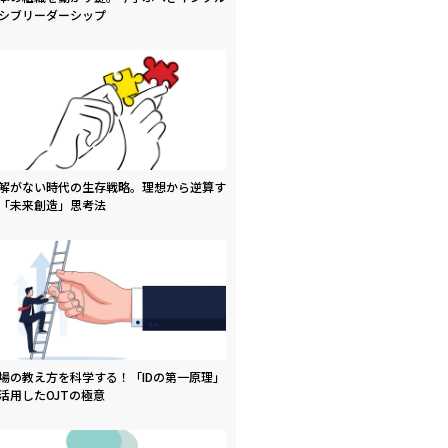
シブリーダーシップ
解がない時代の生存戦略。理想から逆算す
「未来創造」思考法
場の教え方を科学する！「IDの第一原理」
活用したOJTの極意