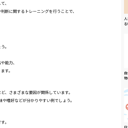
して、
や判断に関するトレーニングを行うことで、
人
る
ょう。
格や能力、
ります。
自
物
など、さまざまな要因が関係しています。
興味や嗜好などが分かりやすい例でしょう。
です。
日