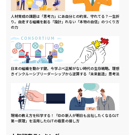
人材育成の課題は「思考力」にあ
自分との約束、守れてる？一生折
り。自走する組織を創る「設計」
れない「本物の自信」のつくり方
の力
日本の組織を動かす鍵。今学ぶべ
正解がない時代の生存戦略。理想
きインクルーシブリーダーシップ
から逆算する「未来創造」思考法
現場の教え方を科学する！「IDの
新人が明日も出社したくなるOJT
第一原理」を活用したOJTの極意
の接し方