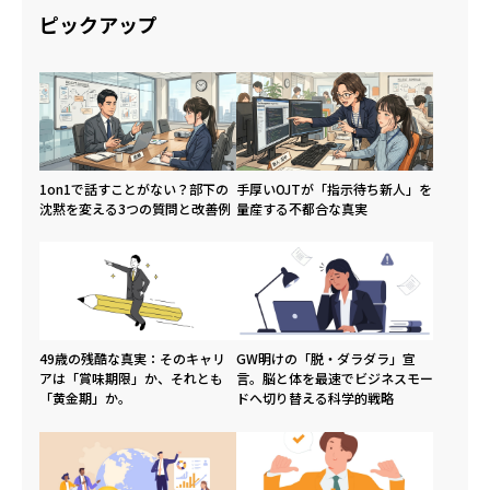
ピックアップ
1on1で話すことがない？部下の
手厚いOJTが「指示待ち新人」を
沈黙を変える3つの質問と改善例
量産する不都合な真実
49歳の残酷な真実：そのキャリ
GW明けの「脱・ダラダラ」宣
アは「賞味期限」か、それとも
言。脳と体を最速でビジネスモー
「黄金期」か。
ドへ切り替える科学的戦略