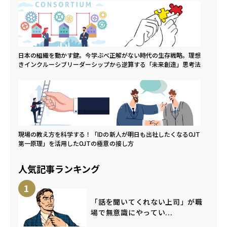
日本の組織を動かす鍵。今学ぶべ
正解がない時代の生存戦略。理想
きインクルーシブリーダーシップ
から逆算する「未来創造」思考法
現場の教え方を科学する！「IDの
新人が明日も出社したくなるOJT
第一原理」を活用したOJTの極意
の接し方
人気記事ランキング
1
「話を聞いてくれない上司」が職
場で無意識にやってい...