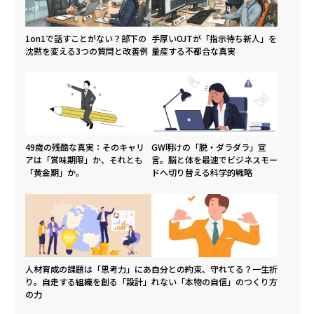
1on1で話すことがない？部下の
手厚いOJTが「指示待ち新人」を
沈黙を変える3つの質問と改善例
量産する不都合な真実
49歳の残酷な真実：そのキャリ
GW明けの「脱・ダラダラ」宣
アは「賞味期限」か、それとも
言。脳と体を最速でビジネスモー
「黄金期」か。
ドへ切り替える科学的戦略
人材育成の課題は「思考力」にあ
自分との約束、守れてる？一生折
り。自走する組織を創る「設計」
れない「本物の自信」のつくり方
の力