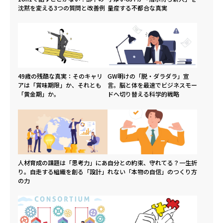
沈黙を変える3つの質問と改善例
量産する不都合な真実
49歳の残酷な真実：そのキャリ
GW明けの「脱・ダラダラ」宣
アは「賞味期限」か、それとも
言。脳と体を最速でビジネスモー
「黄金期」か。
ドへ切り替える科学的戦略
人材育成の課題は「思考力」にあ
自分との約束、守れてる？一生折
り。自走する組織を創る「設計」
れない「本物の自信」のつくり方
の力