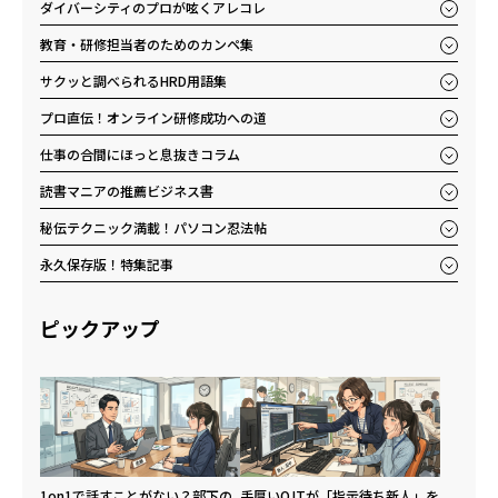
ダイバーシティのプロが呟くアレコレ
教育・研修担当者のためのカンペ集
サクッと調べられるHRD用語集
プロ直伝！オンライン研修成功への道
仕事の合間にほっと息抜きコラム
読書マニアの推薦ビジネス書
秘伝テクニック満載！パソコン忍法帖
永久保存版！特集記事
ピックアップ
1on1で話すことがない？部下の
手厚いOJTが「指示待ち新人」を