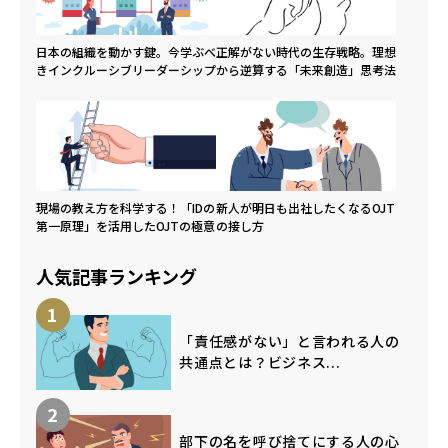
日本の組織を動かす鍵。今学ぶべ
正解がない時代の生存戦略。理想
きインクルーシブリーダーシップ
から逆算する「未来創造」思考法
現場の教え方を科学する！「IDの
新人が明日も出社したくなるOJT
第一原理」を活用したOJTの極意
の接し方
人気記事ランキング
1
「責任感がない」と言われる人の
共通点とは？ビジネス...
2
部下の名を呼び捨てにする人の心