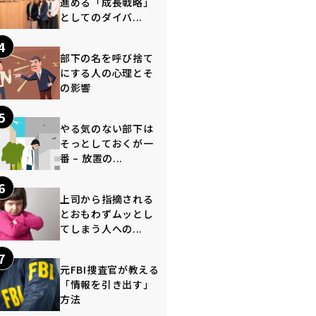
進める「成長戦略」
としてのダイバ...
4
部下の名を呼び捨て
にする人の心理とそ
の影響
5
やる気のない部下は
そっとしておくが一
番 – 放置の...
6
上司から指摘される
とおもわずムッとし
てしまう人への...
7
元FBI捜査官が教える
「情報を引き出す」
方法