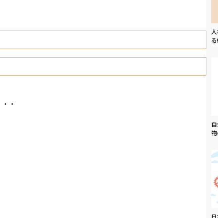
人
る
・・・
自
物
日