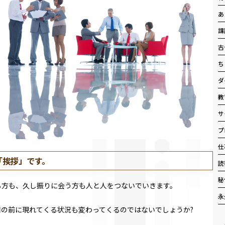
あ
課
古
ち
ダ
教
サ
プ
仕
「挨拶」です。
読
秘
る方も、久し振りに会う方も人と人をつないでいきます。
永
の前に現れてくる状況も変わってくるのではないでしょうか?