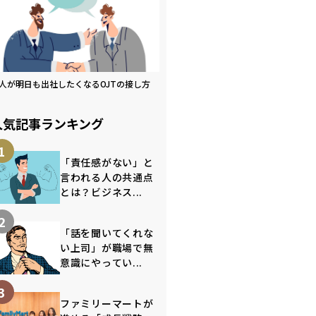
人が明日も出社したくなるOJTの接し方
人気記事ランキング
1
「責任感がない」と
言われる人の共通点
とは？ビジネス...
2
「話を聞いてくれな
い上司」が職場で無
意識にやってい...
3
ファミリーマートが