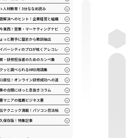
ゝ人材教育！3分ななめ読み
題解決へのヒント！企業経営と組織
今東西！営業・マーケティングナビ
ょっと勝手に歴史から教訓抽出
イバーシティのプロが呟くアレコレ
育・研修担当者のためのカンペ集
クッと調べられるHRD用語集
ロ直伝！オンライン研修成功への道
事の合間にほっと息抜きコラム
書マニアの推薦ビジネス書
伝テクニック満載！パソコン忍法帖
久保存版！特集記事