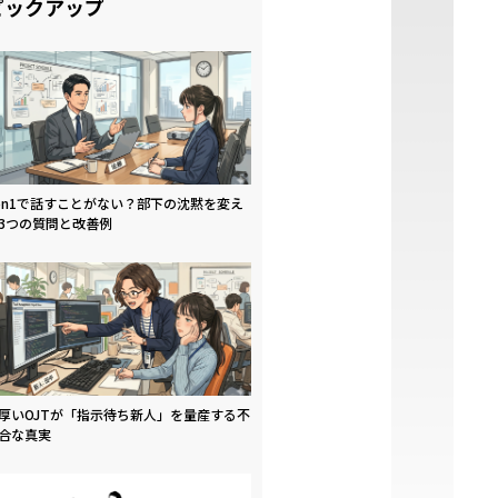
ピックアップ
on1で話すことがない？部下の沈黙を変え
3つの質問と改善例
厚いOJTが「指示待ち新人」を量産する不
合な真実