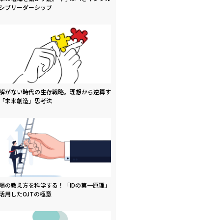
シブリーダーシップ
解がない時代の生存戦略。理想から逆算す
「未来創造」思考法
場の教え方を科学する！「IDの第一原理」
活用したOJTの極意