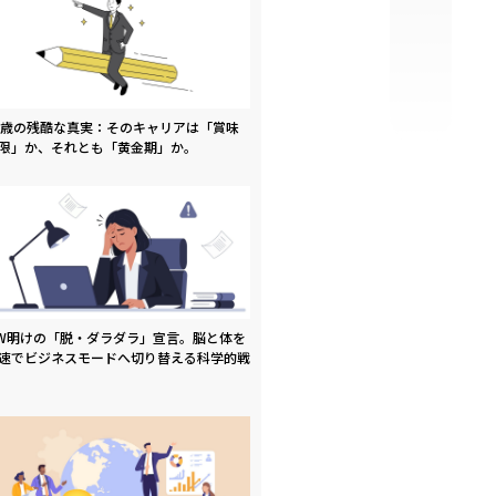
9歳の残酷な真実：そのキャリアは「賞味
限」か、それとも「黄金期」か。
W明けの「脱・ダラダラ」宣言。脳と体を
速でビジネスモードへ切り替える科学的戦