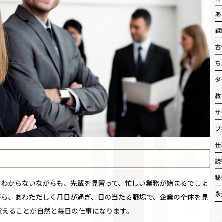
あ
課
古
ち
ダ
教
サ
プ
仕
読
秘
もわからないながらも、先輩を見習って、忙しい業務が始まるでしょ
永
がら、あわただしく月日が過ぎ、日の当たる職場で、企業の全体を見
覚えることが自然と毎日の仕事になります。