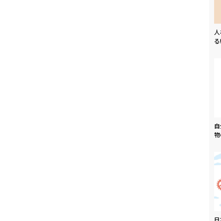
人
る
自
物
日