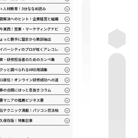
ゝ人材教育！3分ななめ読み
題解決へのヒント！企業経営と組織
今東西！営業・マーケティングナビ
ょっと勝手に歴史から教訓抽出
イバーシティのプロが呟くアレコレ
育・研修担当者のためのカンペ集
クッと調べられるHRD用語集
ロ直伝！オンライン研修成功への道
事の合間にほっと息抜きコラム
書マニアの推薦ビジネス書
伝テクニック満載！パソコン忍法帖
久保存版！特集記事