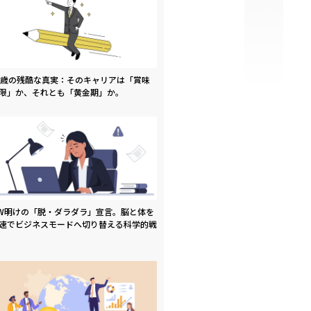
9歳の残酷な真実：そのキャリアは「賞味
限」か、それとも「黄金期」か。
W明けの「脱・ダラダラ」宣言。脳と体を
速でビジネスモードへ切り替える科学的戦