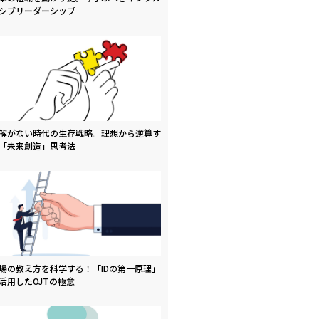
シブリーダーシップ
解がない時代の生存戦略。理想から逆算す
「未来創造」思考法
場の教え方を科学する！「IDの第一原理」
活用したOJTの極意