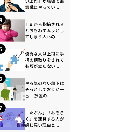
い上司」が職場で無
意識にやってい...
4
上司から指摘される
とおもわずムッとし
てしまう人への...
5
優秀な人は上司に手
柄の横取りをされて
も腹が立たない...
6
やる気のない部下は
そっとしておくが一
番 – 放置の...
7
「たぶん」「おそら
く」を連発する人が
感じ悪い理由と...