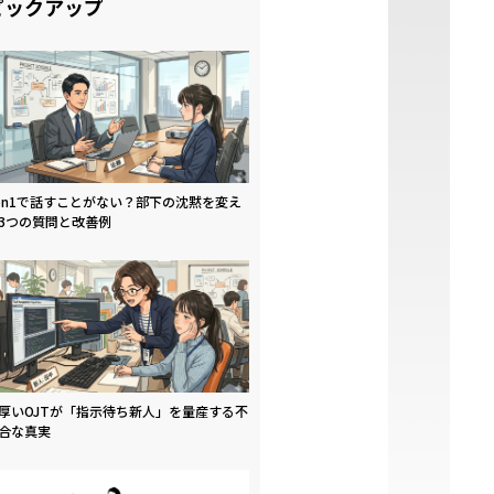
ピックアップ
on1で話すことがない？部下の沈黙を変え
3つの質問と改善例
厚いOJTが「指示待ち新人」を量産する不
合な真実