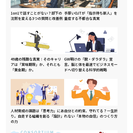
1on1で話すことがない？部下の
手厚いOJTが「指示待ち新人」を
沈黙を変える3つの質問と改善例
量産する不都合な真実
49歳の残酷な真実：そのキャリ
GW明けの「脱・ダラダラ」宣
アは「賞味期限」か、それとも
言。脳と体を最速でビジネスモー
「黄金期」か。
ドへ切り替える科学的戦略
人材育成の課題は「思考力」にあ
自分との約束、守れてる？一生折
り。自走する組織を創る「設計」
れない「本物の自信」のつくり方
の力