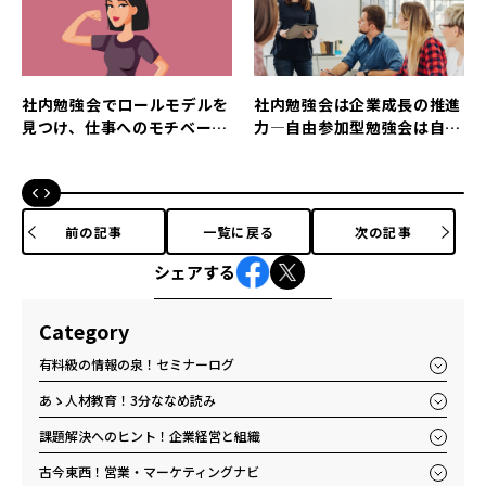
社内勉強会でロールモデルを
社内勉強会は企業成長の推進
見つけ、仕事へのモチベーシ
力―自由参加型勉強会は自発
ョンがアップ！
的に学ぶ空気を醸成する
前の記事
一覧に戻る
次の記事
シェアする
Category
有料級の情報の泉！セミナーログ
あゝ人材教育！3分ななめ読み
課題解決へのヒント！企業経営と組織
古今東西！営業・マーケティングナビ