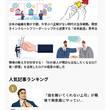
日本の組織を動かす鍵。今学ぶべ
正解がない時代の生存戦略。理想
きインクルーシブリーダーシップ
から逆算する「未来創造」思考法
現場の教え方を科学する！「IDの
新人が明日も出社したくなるOJT
第一原理」を活用したOJTの極意
の接し方
人気記事ランキング
1
「話を聞いてくれない上司」が職
場で無意識にやってい...