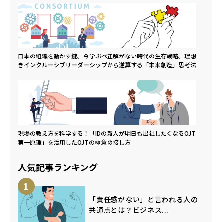
日本の組織を動かす鍵。今学ぶべ
正解がない時代の生存戦略。理想
きインクルーシブリーダーシップ
から逆算する「未来創造」思考法
現場の教え方を科学する！「IDの
新人が明日も出社したくなるOJT
第一原理」を活用したOJTの極意
の接し方
人気記事ランキング
1
「責任感がない」と言われる人の
共通点とは？ビジネス...