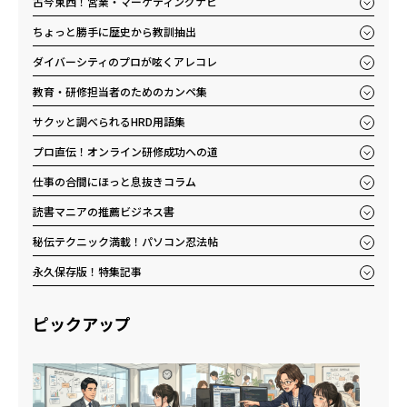
古今東西！営業・マーケティングナビ
ちょっと勝手に歴史から教訓抽出
ダイバーシティのプロが呟くアレコレ
教育・研修担当者のためのカンペ集
サクッと調べられるHRD用語集
プロ直伝！オンライン研修成功への道
仕事の合間にほっと息抜きコラム
読書マニアの推薦ビジネス書
秘伝テクニック満載！パソコン忍法帖
永久保存版！特集記事
ピックアップ