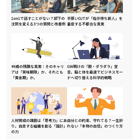
1on1で話すことがない？部下の
手厚いOJTが「指示待ち新人」を
沈黙を変える3つの質問と改善例
量産する不都合な真実
49歳の残酷な真実：そのキャリ
GW明けの「脱・ダラダラ」宣
アは「賞味期限」か、それとも
言。脳と体を最速でビジネスモー
「黄金期」か。
ドへ切り替える科学的戦略
人材育成の課題は「思考力」にあ
自分との約束、守れてる？一生折
り。自走する組織を創る「設計」
れない「本物の自信」のつくり方
の力