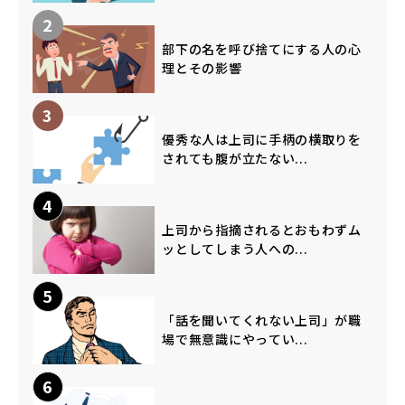
2
部下の名を呼び捨てにする人の心
理とその影響
3
優秀な人は上司に手柄の横取りを
されても腹が立たない...
4
上司から指摘されるとおもわずム
ッとしてしまう人への...
5
「話を聞いてくれない上司」が職
場で無意識にやってい...
6