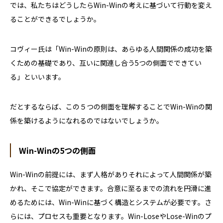
では、私たちはどうしたら
Win-Win
の考えに基づいて行動を変え
ることができるでしょうか。
コヴィー氏は「
Win-Win
の原則は、あらゆる人間関係の成功を築
くための基礎であり、互いに関連し合う
5
つの側面でできてい
る」といいます。
だとするならば、この５つの側面を理解することで
Win-Win
の関
係を築けるようになれるのではないでしょうか。
Win-Win
の
5
つの側面
Win-Win
の前提には、まず人格がありそれによって人間関係が築
かれ、そこで協定ができます。合意に至るまでの流れを円滑に進
めるためには、
Win-Win
に基づく構造とシステムが必要です。さ
らには、プロセスも重要となります。
Win-Lose
や
Lose-Win
のプ