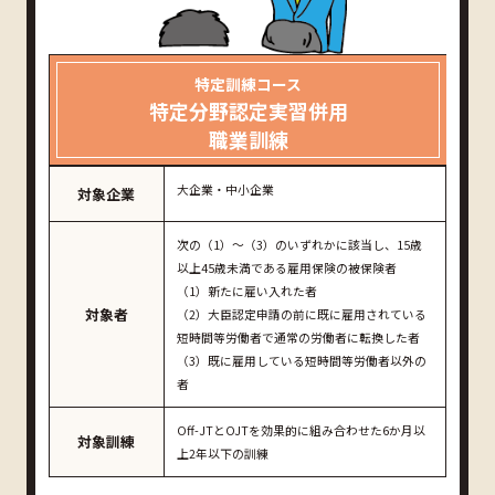
特定訓練コース
特定分野認定実習併用
職業訓練
大企業・中小企業
対象企業
次の（1）～（3）のいずれかに該当し、15歳
以上45歳未満である雇用保険の被保険者
（1）新たに雇い入れた者
対象者
（2）大臣認定申請の前に既に雇用されている
短時間等労働者で通常の労働者に転換した者
（3）既に雇用している短時間等労働者以外の
者
Off-JTとOJTを効果的に組み合わせた6か月以
対象訓練
上2年以下の訓練