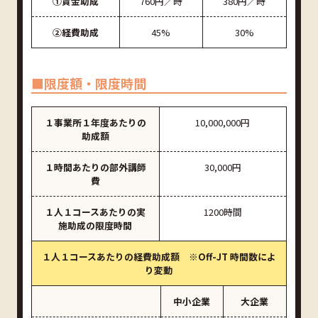
①賃金助成
760円／時
380円／時
②経費助成
45%
30%
■限度額・限度時間
１事業所１年度あたりの
10,000,000円
助成額
１時間あたりの部外講師
30,000円
費
１人１コースあたりの実
1200時間
施助成の限度時間
１人１コースあたりの経費助成額 ※Off-JT 時間数によ
り変動
中小企業
大企業