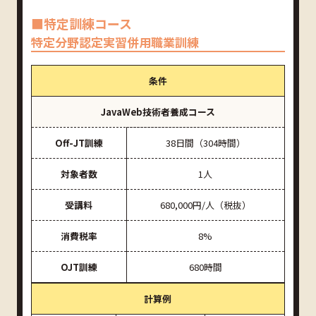
■特定訓練コース
特定分野認定実習併用職業訓練
条件
JavaWeb技術者養成コース
Off-JT訓練
38日間（304時間）
対象者数
1人
受講料
680,000円/人（税抜）
消費税率
8%
OJT訓練
680時間
計算例