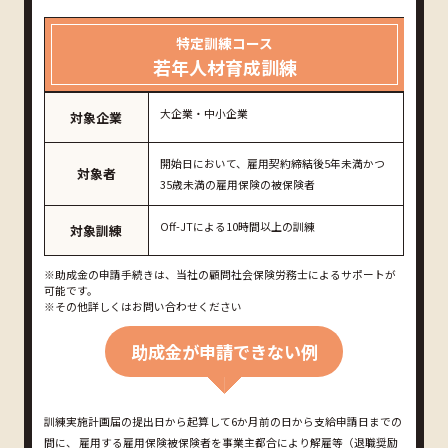
特定訓練コース
若年人材育成訓練
大企業・中小企業
対象企業
開始日において、雇用契約締結後5年未満かつ
対象者
35歳未満の雇用保険の被保険者
Off-JTによる10時間以上の訓練
対象訓練
※助成金の申請手続きは、当社の顧問社会保険労務士によるサポートが
可能です。
※その他詳しくはお問い合わせください
助成金が申請できない例
訓練実施計画届の提出日から起算して6か月前の日から支給申請日までの
間に、
雇用する雇用保険被保険者を事業主都合により解雇等（退職奨励