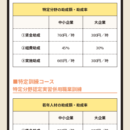
特定分野の助成額・助成率
中小企業
大企業
①賃金助成
760円／時
380円／時
②経費助成
45%
30%
③実施助成
665円／時
380円／時
■特定訓練コース
特定分野認定実習併用職業訓練
若年人材の助成額・助成率
中小企業
大企業