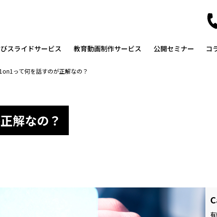
なびスライドサービス
教育動画制作サービス
公開セミナー
コ
1on1って何を話すのが正解なの？
が正解なの？
C
有