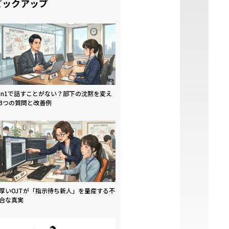
ピックアップ
on1で話すことがない？部下の沈黙を変え
3つの質問と改善例
厚いOJTが「指示待ち新人」を量産する不
合な真実