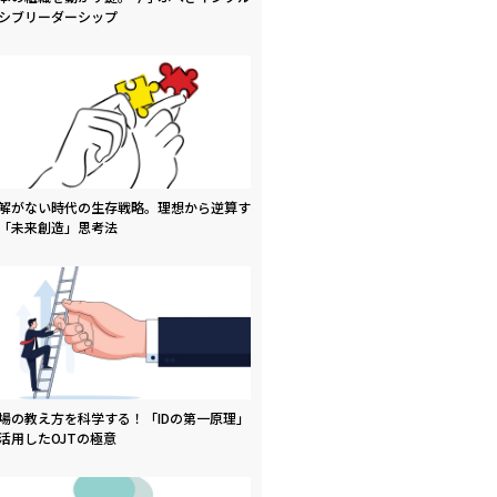
シブリーダーシップ
解がない時代の生存戦略。理想から逆算す
「未来創造」思考法
場の教え方を科学する！「IDの第一原理」
活用したOJTの極意