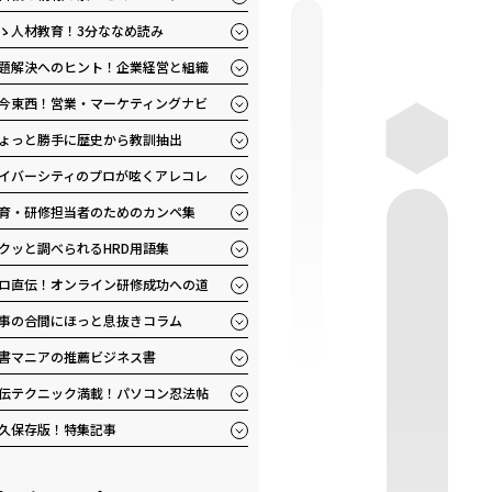
ゝ人材教育！3分ななめ読み
題解決へのヒント！企業経営と組織
今東西！営業・マーケティングナビ
ょっと勝手に歴史から教訓抽出
イバーシティのプロが呟くアレコレ
育・研修担当者のためのカンペ集
クッと調べられるHRD用語集
ロ直伝！オンライン研修成功への道
事の合間にほっと息抜きコラム
書マニアの推薦ビジネス書
伝テクニック満載！パソコン忍法帖
久保存版！特集記事