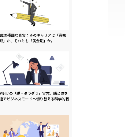
9歳の残酷な真実：そのキャリアは「賞味
限」か、それとも「黄金期」か。
W明けの「脱・ダラダラ」宣言。脳と体を
速でビジネスモードへ切り替える科学的戦