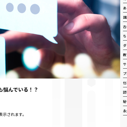
あ
課
古
ち
ダ
教
サ
プ
仕
も悩んでいる！？
読
秘
永
が表示されます。