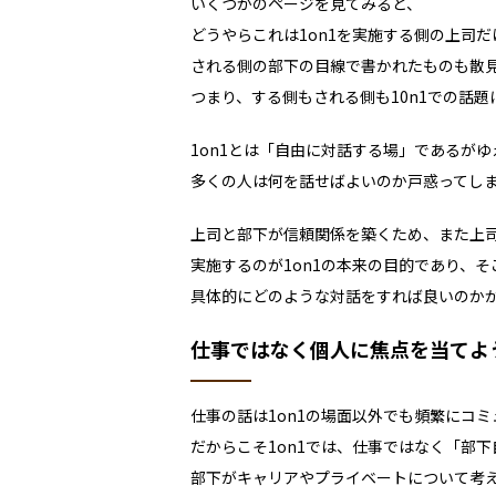
いくつかのページを見てみると、
どうやらこれは1on1を実施する側の上司
される側の部下の目線で書かれたものも散
つまり、する側もされる側も10n1での話
1on1とは「自由に対話する場」であるがゆ
多くの人は何を話せばよいのか戸惑ってし
上司と部下が信頼関係を築くため、また上
実施するのが1on1の本来の目的であり、
具体的にどのような対話をすれば良いのか
仕事ではなく個人に焦点を当てよ
仕事の話は1on1の場面以外でも頻繁にコ
だからこそ1on1では、仕事ではなく「部
部下がキャリアやプライベートについて考