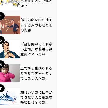
事をする人の心理と
は？
4
部下の名を呼び捨て
にする人の心理とそ
の影響
5
「話を聞いてくれな
い上司」が職場で無
意識にやってい...
6
上司から指摘される
とおもわずムッとし
てしまう人への...
7
頭はいいのに仕事が
できない人の残念な
特徴とは？その...