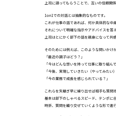
上司に語ってもらうことで、互いの信頼関
1on1での対話とは抽象的なものです。
これが仕事の話であれば、何か具体的な中
それについて明確な指示やアドバイスを答
上司はとにかく部下の話を親身になって共
そのためには例えば、このような問いかけ
「最近の調子はどう？」
「今はどんな想いを持って仕事に取り組ん
「今後、実現していきたい（やってみたい
「今の業務で成長を感じられている？」
これらを矢継ぎ早に繰り出せば相手も質問
基本は部下のしゃべるスピード、テンポに
時折、質問を織り交ぜていくような形で進