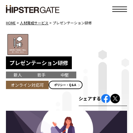
HOME
>
人材育成サービス
>
プレゼンテーション研修
プレゼンテーション研修
新人
若手
中堅
オンライン対応可
ポリシー・Q＆A
シェアする