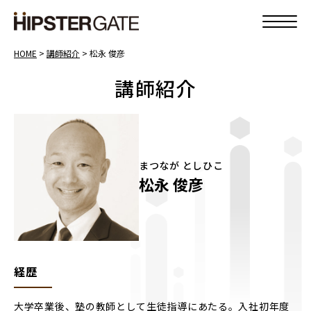
HOME
>
講師紹介
>
松永 俊彦
講師紹介
まつなが としひこ
松永 俊彦
経歴
大学卒業後、塾の教師として生徒指導にあたる。入社初年度