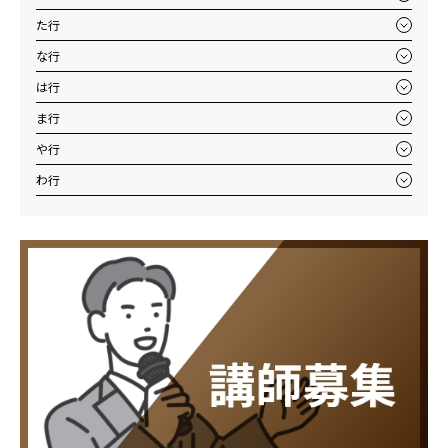
た行
な行
は行
ま行
や行
わ行