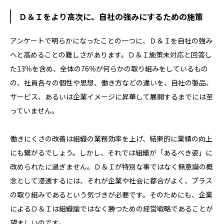
Ｄ＆Ｉをより高次に、自社の強みにするための施策
アンケートで明らかになったことの一つに、Ｄ＆Ｉを自社の強み
へと高めることの難しさがあります。Ｄ＆Ｉ施策未対応と回答し
た13％を含め、全体の76％が何らかの取り組みをしているもの
の、社員各々の個性や思想、働き方などの違いを、自社の製品、
サービス、あるいは企業イメージに昇華して展開するまでには至
っていません。
働きにくさの改善は組織の業務効率を上げ、結果的に業績の向上
にも繋がるでしょう。しかし、それでは組織が「あるべき姿」に
改められたに過ぎません。Ｄ＆Ｉが特別な事ではなく無意識の概
念として浸透するには、それが企業や社会に都合がよく、プラス
の取り組みであるという気づきが必要です。そのためにも、企業
によるＤ＆Ｉは組織論ではなく勝つための経営戦略であることが
望ましいのです。