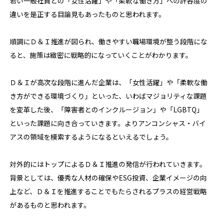
若い一般社員との「女性活躍」や「柔軟な働き方」への許容度の
違いを是正する目論見もあったものと思われます。
順調にＤ＆Ｉ推進が図られ、働きやすい職場環境が整う段階にな
ると、施策は緻密に戦略的になっていくことがわかります。
Ｄ＆Ｉが高次な段階に進んだ企業は、「女性活躍」や「柔軟な働
き方ができる環境づくり」といった、いわばマジョリティな課題
を変革した後、「障害者とのインクルージョン」や「LGBTQ」
といった課題に向き合っていきます。よりアンコンシャス・バイ
アスの領域を模索するようになるといえるでしょう。
対外的にはトップによるＤ＆Ｉ推進の発信が行われていきます。
背景としては、優秀な人材の確保やESG投資、企業イメージの向
上など、Ｄ＆Ｉを推進することでもたらされるプラスの経営戦略
があるものと思われます。