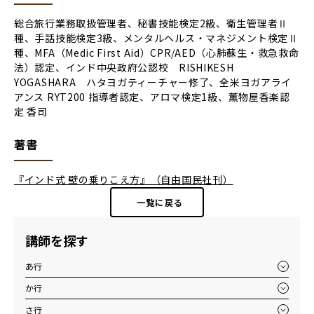
総合旅行業務取扱管理者、秘書技能検定2級、衛生管理者Ⅱ
種、手話技能検定3級、メンタルヘルス・マネジメント検定Ⅱ
種、MFA（Medic First Aid）CPR/AED（心肺蘇生・救急救命
法）認定、インド中央政府公認校 RISHIKESH
YOGASHARA ハタヨガティーチャー修了、全米ヨガアライ
アンス RYT200 指導者認定、アロマ検定1級、薫物屋香楽認
定 香司
著書
『インド式 壁の乗りこえ方』（自由国民社刊）
一覧に戻る
講師を探す
あ行
か行
さ行