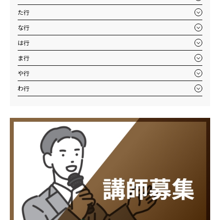
た行
な行
は行
ま行
や行
わ行