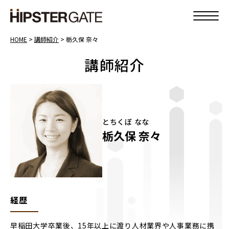
HOME
>
講師紹介
>
栃久保 奈々
講師紹介
とちくぼ なな
栃久保 奈々
経歴
早稲田大学卒業後、15年以上に渡り人材業界や人事業務に携