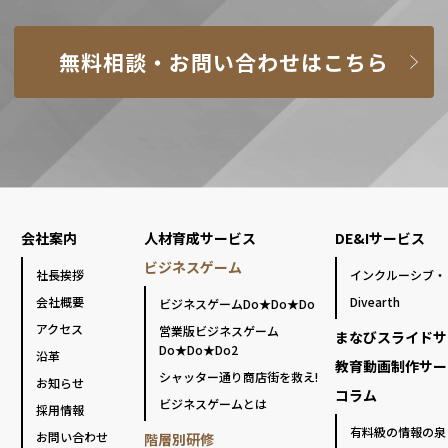
無料相談・お問い合わせはこちら
会社案内
人材育成サービス
DE&Iサービス
ビジネスゲーム
社長挨拶
インクルーシブ・
会社概要
Divearth
ビジネスゲームDo★Do★Do
アクセス
営業版ビジネスゲーム
まなびスライドサ
Do★Do★Do2
沿革
教育動画制作サー
シャッター通り商店街を救え!
お知らせ
コラム
ビジネスゲームとは
採用情報
有料級の情報の泉
お問い合わせ
階層別研修