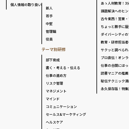
あゝ人材教育！3
個人情報の取り扱い
新人
課題解決へのヒン
若手
古今東西！営業・
中堅
ちょっと勝手に歴
管理職
ダイバーシティの
役員
教育・研修担当者
テーマ別研修
サクッと調べられ
プロ直伝！オンラ
部下育成
仕事の合間にほっ
書く・考える・伝える
読書マニアの推薦
仕事の進め方
秘伝テクニック満
リスク管理
永久保存版！特集
マネジメント
マインド
コミュニケーション
セールス&マーケティング
ヘルスケア