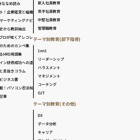
新入社員教育
分ななめ読み
若手社員教育
ト！企業経営と組織
中堅社員教育
マーケティングナビ
管理職教育
史から教訓抽出
プロが呟くアレコレ
テーマ別教育(部下指導)
のためのカンペ集
1on1
るHRD用語集
リーダーシップ
イン研修成功への道
ハラスメント
と息抜きコラム
マネジメント
ビジネス書
コーチング
載！パソコン忍法帖
OJT
記事
テーマ別教育(その他)
DX
データ分析
キャリア