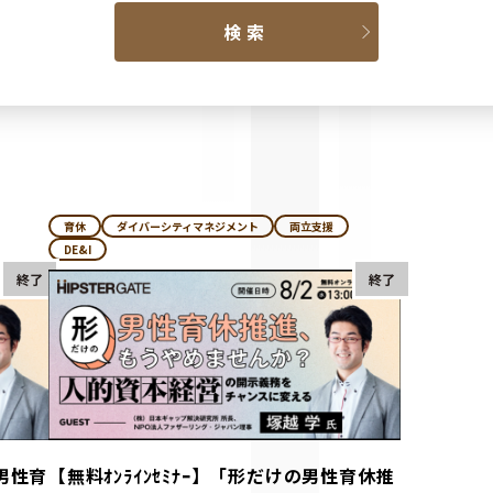
育休
ダイバーシティマネジメント
両立支援
DE&I
終了
終了
男性育
【無料ｵﾝﾗｲﾝｾﾐﾅｰ】「形だけの男性育休推