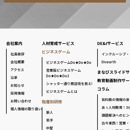
会社案内
人材育成サービス
DE&Iサービス
ビジネスゲーム
社長挨拶
インクルーシブ・
会社概要
Divearth
ビジネスゲームDo★Do★Do
アクセス
営業版ビジネスゲーム
まなびスライドサ
Do★Do★Do2
沿革
教育動画制作サー
シャッター通り商店街を救え!
お知らせ
コラム
ビジネスゲームとは
採用情報
有料級の情報の泉
お問い合わせ
階層別研修
あゝ人材教育！3
個人情報の取り扱い
新人
課題解決へのヒン
若手
古今東西！営業・
中堅