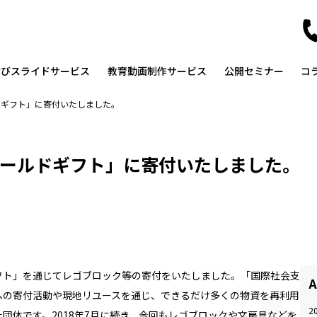
なびスライドサービス
教育動画制作サービス
公開セミナー
コ
ドギフト」に寄付いたしました。
ールドギフト」に寄付いたしました。
フト」を通じてレゴブロック等の寄付をいたしました。「国際社会支
A
への寄付活動や現地リユースを通じ、できるだけ多くの物資を再利用
2
た団体です。
2018
年
7
月に続き、今回もレゴブロックや文房具などを