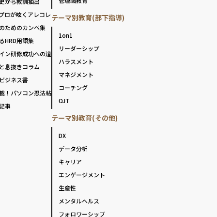
管理職教育
史から教訓抽出
プロが呟くアレコレ
テーマ別教育(部下指導)
のためのカンペ集
1on1
るHRD用語集
リーダーシップ
イン研修成功への道
ハラスメント
と息抜きコラム
マネジメント
ビジネス書
コーチング
載！パソコン忍法帖
OJT
記事
テーマ別教育(その他)
DX
データ分析
キャリア
エンゲージメント
生産性
メンタルヘルス
フォロワーシップ