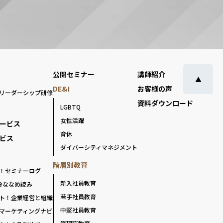
公開セミナー
講師紹介
▲
DE&I
お客様の声
リーダーシップ研修
資料ダウンロード
LGBTQ
女性活躍
ービス
育休
ビス
ダイバーシティマネジメント
階層別教育
！セミナーログ
新入社員教育
分ななめ読み
若手社員教育
ト！企業経営と組織
中堅社員教育
マーケティングナビ