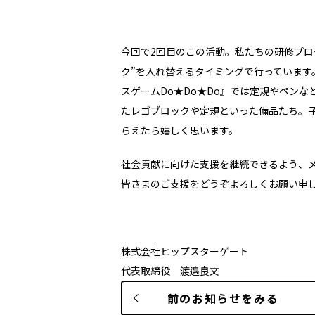
今回で
2
回目のこの活動。私たちの研修プロ
ク”を入れ替えるタイミングで行っていま
スゲーム
Do
★
Do
★
Do
』では定規やペンな
たレゴブロックや定規といった備品たち。
らえたら嬉しく思います。
社会貢献に向けた支援を継続できるよう、
皆さまのご支援をどうぞよろしくお願い申
株式会社ヒップスターゲート
代表取締役 渡邉良文
前のお知らせ
をみる