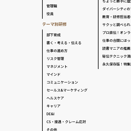
ちょっと勝手に歴
管理職
ダイバーシティの
役員
教育・研修担当者
テーマ別研修
サクッと調べられ
プロ直伝！オンラ
部下育成
仕事の合間にほっ
書く・考える・伝える
読書マニアの推薦
仕事の進め方
秘伝テクニック満
リスク管理
永久保存版！特集
マネジメント
マインド
コミュニケーション
セールス&マーケティング
ヘルスケア
キャリア
DE&I
CS・接遇・クレーム応対
その他