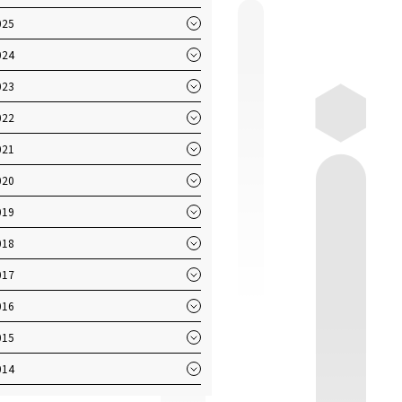
025
024
023
022
021
020
019
018
017
016
015
014