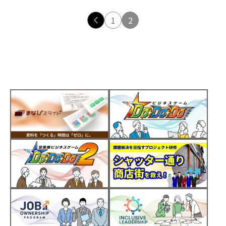
<
1
2