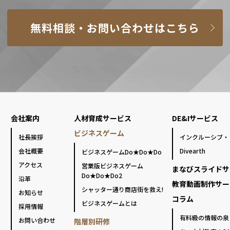
無料相談・お問い合わせはこちら
会社案内
人材育成サービス
DE&Iサービス
ビジネスゲーム
社長挨拶
インクルーシブ・
会社概要
Divearth
ビジネスゲームDo★Do★Do
アクセス
営業版ビジネスゲーム
まなびスライドサ
Do★Do★Do2
沿革
教育動画制作サー
シャッター通り商店街を救え!
お知らせ
コラム
ビジネスゲームとは
採用情報
有料級の情報の泉
お問い合わせ
階層別研修