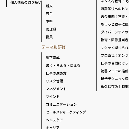
あゝ人材教育！3
個人情報の取り扱い
新人
課題解決へのヒン
若手
古今東西！営業・
中堅
ちょっと勝手に歴
管理職
ダイバーシティの
役員
教育・研修担当者
テーマ別研修
サクッと調べられ
プロ直伝！オンラ
部下育成
仕事の合間にほっ
書く・考える・伝える
読書マニアの推薦
仕事の進め方
秘伝テクニック満
リスク管理
永久保存版！特集
マネジメント
マインド
コミュニケーション
セールス&マーケティング
ヘルスケア
キャリア