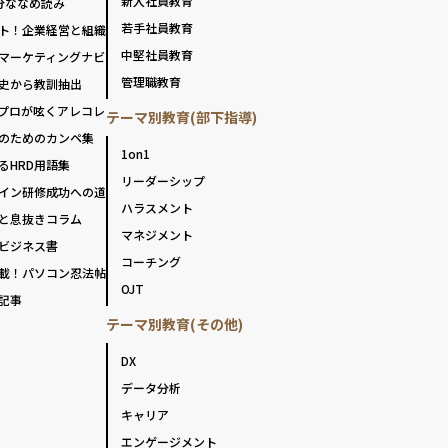
新入社員教育
分ななめ読み
若手社員教育
ト！企業経営と組織
中堅社員教育
マーケティングナビ
管理職教育
史から教訓抽出
プロが呟くアレコレ
テーマ別教育(部下指導)
のためのカンペ集
1on1
るHRD用語集
リーダーシップ
イン研修成功への道
ハラスメント
と息抜きコラム
マネジメント
ビジネス書
コーチング
載！パソコン忍法帖
OJT
記事
テーマ別教育(その他)
DX
データ分析
キャリア
エンゲージメント