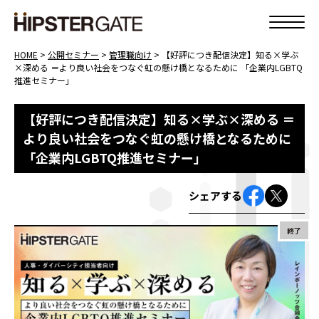
HOME
>
公開セミナー
>
管理職向け
>
【好評につき配信決定】知る×学ぶ
×深める ＝より良い社会をつなぐ虹の懸け橋となるために 「企業内LGBTQ
推進セミナー」
【好評につき配信決定】知る×学ぶ×深める ＝
より良い社会をつなぐ虹の懸け橋となるために
「企業内LGBTQ推進セミナー」
シェアする
終了